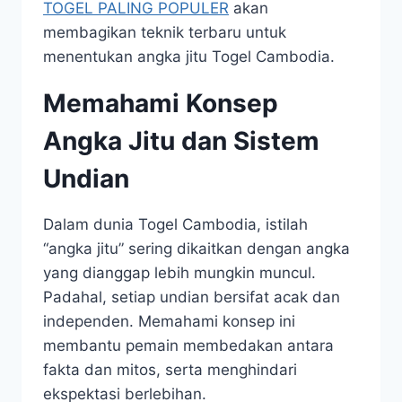
TOGEL PALING POPULER
akan
membagikan teknik terbaru untuk
menentukan angka jitu Togel Cambodia.
Memahami Konsep
Angka Jitu dan Sistem
Undian
Dalam dunia Togel Cambodia, istilah
“angka jitu” sering dikaitkan dengan angka
yang dianggap lebih mungkin muncul.
Padahal, setiap undian bersifat acak dan
independen. Memahami konsep ini
membantu pemain membedakan antara
fakta dan mitos, serta menghindari
ekspektasi berlebihan.