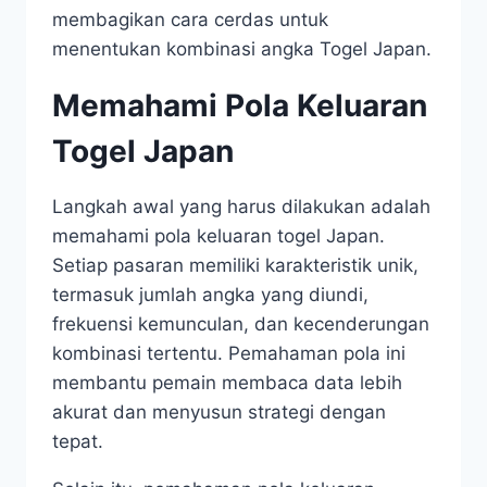
membagikan cara cerdas untuk
menentukan kombinasi angka Togel Japan.
Memahami Pola Keluaran
Togel Japan
Langkah awal yang harus dilakukan adalah
memahami pola keluaran togel Japan.
Setiap pasaran memiliki karakteristik unik,
termasuk jumlah angka yang diundi,
frekuensi kemunculan, dan kecenderungan
kombinasi tertentu. Pemahaman pola ini
membantu pemain membaca data lebih
akurat dan menyusun strategi dengan
tepat.