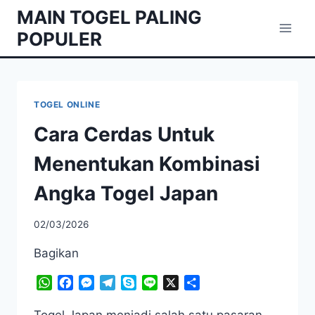
Skip
MAIN TOGEL PALING
to
POPULER
content
TOGEL ONLINE
Cara Cerdas Untuk
Menentukan Kombinasi
Angka Togel Japan
02/03/2026
Bagikan
WhatsApp
Facebook
Messenger
Telegram
Skype
Line
X
Share