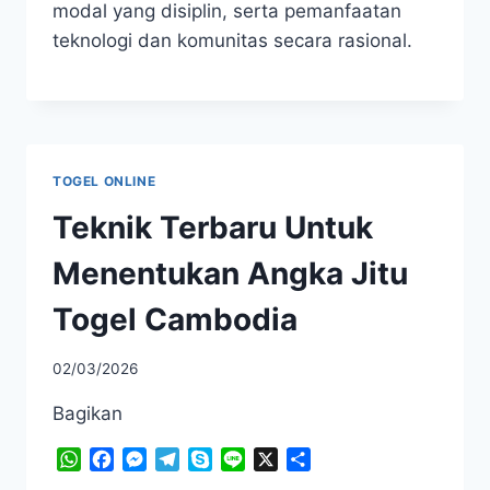
modal yang disiplin, serta pemanfaatan
teknologi dan komunitas secara rasional.
TOGEL ONLINE
Teknik Terbaru Untuk
Menentukan Angka Jitu
Togel Cambodia
02/03/2026
Bagikan
WhatsApp
Facebook
Messenger
Telegram
Skype
Line
X
Share