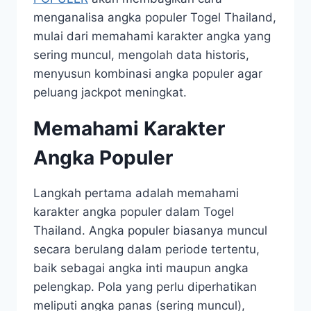
menganalisa angka populer Togel Thailand,
mulai dari memahami karakter angka yang
sering muncul, mengolah data historis,
menyusun kombinasi angka populer agar
peluang jackpot meningkat.
Memahami Karakter
Angka Populer
Langkah pertama adalah memahami
karakter angka populer dalam Togel
Thailand. Angka populer biasanya muncul
secara berulang dalam periode tertentu,
baik sebagai angka inti maupun angka
pelengkap. Pola yang perlu diperhatikan
meliputi angka panas (sering muncul),