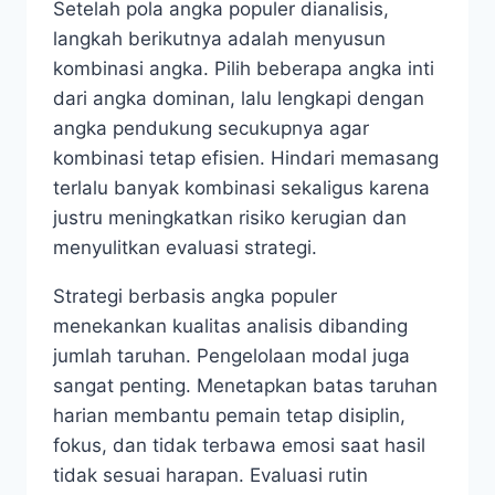
Setelah pola angka populer dianalisis,
langkah berikutnya adalah menyusun
kombinasi angka. Pilih beberapa angka inti
dari angka dominan, lalu lengkapi dengan
angka pendukung secukupnya agar
kombinasi tetap efisien. Hindari memasang
terlalu banyak kombinasi sekaligus karena
justru meningkatkan risiko kerugian dan
menyulitkan evaluasi strategi.
Strategi berbasis angka populer
menekankan kualitas analisis dibanding
jumlah taruhan. Pengelolaan modal juga
sangat penting. Menetapkan batas taruhan
harian membantu pemain tetap disiplin,
fokus, dan tidak terbawa emosi saat hasil
tidak sesuai harapan. Evaluasi rutin