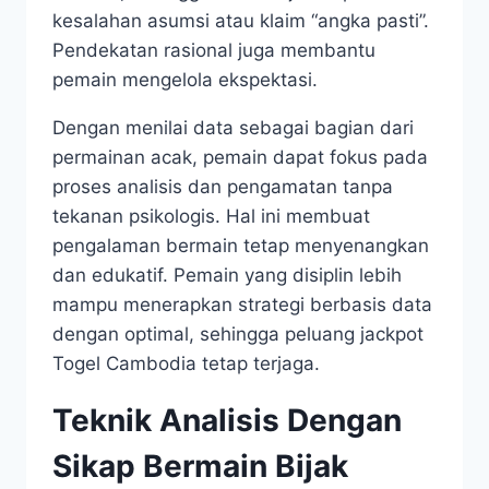
kesalahan asumsi atau klaim “angka pasti”.
Pendekatan rasional juga membantu
pemain mengelola ekspektasi.
Dengan menilai data sebagai bagian dari
permainan acak, pemain dapat fokus pada
proses analisis dan pengamatan tanpa
tekanan psikologis. Hal ini membuat
pengalaman bermain tetap menyenangkan
dan edukatif. Pemain yang disiplin lebih
mampu menerapkan strategi berbasis data
dengan optimal, sehingga peluang jackpot
Togel Cambodia tetap terjaga.
Teknik Analisis Dengan
Sikap Bermain Bijak