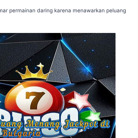
gemar permainan daring karena menawarkan peluang