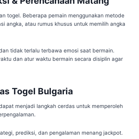
iksi & Perencanaan Matang
ainan togel. Beberapa pemain menggunakan metode
nasi angka, atau rumus khusus untuk memilih angka
dan tidak terlalu terbawa emosi saat bermain.
aktu dan atur waktu bermain secara disiplin agar
s Togel Bulgaria
 dapat menjadi langkah cerdas untuk memperoleh
berpengalaman.
tegi, prediksi, dan pengalaman menang jackpot.