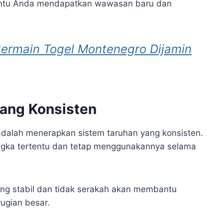
ntu Anda mendapatkan wawasan baru dan
t Bermain Togel Montenegro Dijamin
ang Konsisten
 adalah menerapkan sistem taruhan yang konsisten.
angka tertentu dan tetap menggunakannya selama
ang stabil dan tidak serakah akan membantu
ugian besar.