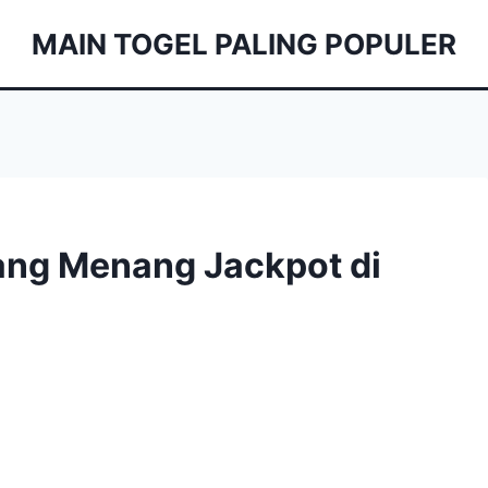
MAIN TOGEL PALING POPULER
ang Menang Jackpot di