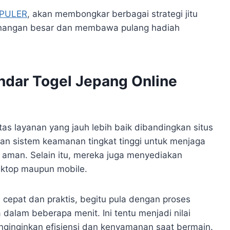
OPULER
, akan membongkar berbagai strategi jitu
enangan besar dan membawa pulang hadiah
andar Togel Jepang Online
as layanan yang jauh lebih baik dibandingkan situs
kan sistem keamanan tingkat tinggi untuk menjaga
p aman. Selain itu, mereka juga menyediakan
esktop maupun mobile.
epat dan praktis, begitu pula dengan proses
dalam beberapa menit. Ini tentu menjadi nilai
nginginkan efisiensi dan kenyamanan saat bermain.