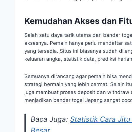
Kemudahan Akses dan Fitu
Salah satu daya tarik utama dari bandar tog
aksesnya. Pemain hanya perlu mendaftar satu
yang tersedia. Situs ini biasanya sudah dilen
keluaran angka, statistik data, prediksi hari
Semuanya dirancang agar pemain bisa mend
strategi bermain yang lebih cermat. Selain 
juga membuat proses deposit dan withdraw s
menjadikan bandar togel Jepang sangat coc
Baca Juga:
Statistik Cara Ji
Besar