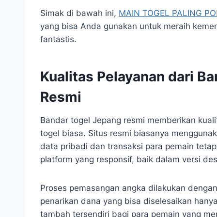
Simak di bawah ini,
MAIN TOGEL PALING P
yang bisa Anda gunakan untuk meraih kem
fantastis.
Kualitas Pelayanan dari B
Resmi
Bandar togel Jepang resmi memberikan kualit
togel biasa. Situs resmi biasanya mengguna
data pribadi dan transaksi para pemain teta
platform yang responsif, baik dalam versi d
Proses pemasangan angka dilakukan dengan c
penarikan dana yang bisa diselesaikan hanya 
tambah tersendiri bagi para pemain yang me