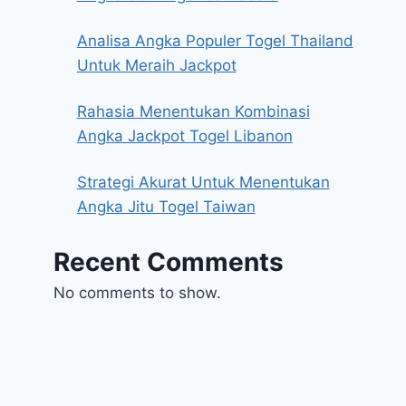
Analisa Angka Populer Togel Thailand
Untuk Meraih Jackpot
Rahasia Menentukan Kombinasi
Angka Jackpot Togel Libanon
Strategi Akurat Untuk Menentukan
Angka Jitu Togel Taiwan
Recent Comments
No comments to show.