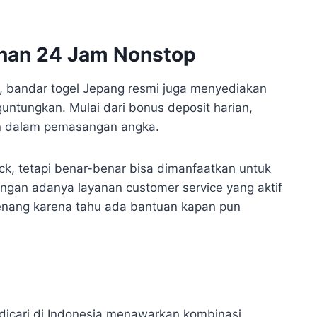
anan 24 Jam Nonstop
 bandar togel Jepang resmi juga menyediakan
untungkan. Mulai dari bonus deposit harian,
on dalam pemasangan angka.
k, tetapi benar-benar bisa dimanfaatkan untuk
an adanya layanan customer service yang aktif
enang karena tahu ada bantuan kapan pun
 dicari di Indonesia menawarkan kombinasi