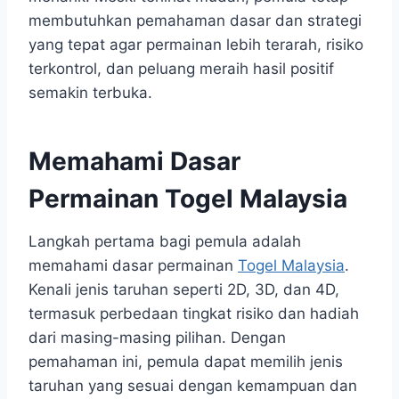
membutuhkan pemahaman dasar dan strategi
yang tepat agar permainan lebih terarah, risiko
terkontrol, dan peluang meraih hasil positif
semakin terbuka.
Memahami Dasar
Permainan Togel Malaysia
Langkah pertama bagi pemula adalah
memahami dasar permainan
Togel Malaysia
.
Kenali jenis taruhan seperti 2D, 3D, dan 4D,
termasuk perbedaan tingkat risiko dan hadiah
dari masing-masing pilihan. Dengan
pemahaman ini, pemula dapat memilih jenis
taruhan yang sesuai dengan kemampuan dan