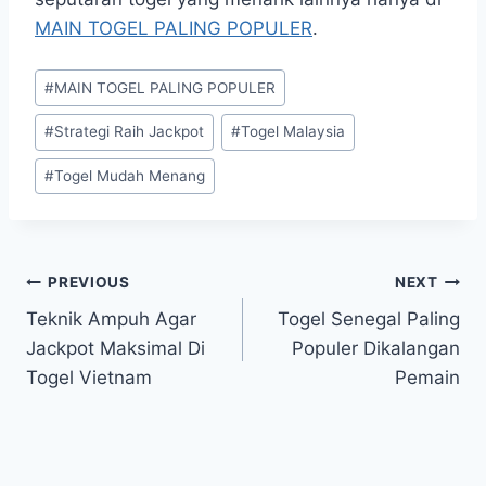
MAIN TOGEL PALING POPULER
.
Post
#
MAIN TOGEL PALING POPULER
Tags:
#
Strategi Raih Jackpot
#
Togel Malaysia
#
Togel Mudah Menang
Post
PREVIOUS
NEXT
Teknik Ampuh Agar
Togel Senegal Paling
navigation
Jackpot Maksimal Di
Populer Dikalangan
Togel Vietnam
Pemain