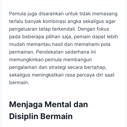
Pemula juga disarankan untuk tidak memasang
terlalu banyak kombinasi angka sekaligus agar
pengeluaran tetap terkendali. Dengan fokus
pada beberapa pilihan saja, pemain dapat lebih
mudah memantau hasil dan memahami pola
permainan. Pendekatan sederhana ini
memungkinkan pemula membangun
pengalaman dan strategi secara bertahap,
sekaligus meningkatkan rasa percaya diri saat
bermain.
Menjaga Mental dan
Disiplin Bermain