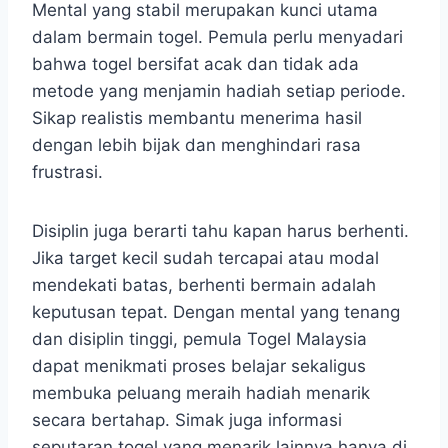
Mental yang stabil merupakan kunci utama
dalam bermain togel. Pemula perlu menyadari
bahwa togel bersifat acak dan tidak ada
metode yang menjamin hadiah setiap periode.
Sikap realistis membantu menerima hasil
dengan lebih bijak dan menghindari rasa
frustrasi.
Disiplin juga berarti tahu kapan harus berhenti.
Jika target kecil sudah tercapai atau modal
mendekati batas, berhenti bermain adalah
keputusan tepat. Dengan mental yang tenang
dan disiplin tinggi, pemula Togel Malaysia
dapat menikmati proses belajar sekaligus
membuka peluang meraih hadiah menarik
secara bertahap. Simak juga informasi
seputaran togel yang menarik lainnya hanya di