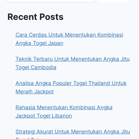
Recent Posts
Cara Cerdas Untuk Menentukan Kombinasi
Angka Togel Japan
Teknik Terbaru Untuk Menentukan Angka Jitu
Togel Cambodia
Analisa Angka Populer Togel Thailand Untuk
Meraih Jackpot
Rahasia Menentukan Kombinasi Angka
Jackpot Togel Libanon
Strategi Akurat Untuk Menentukan Angka Jitu