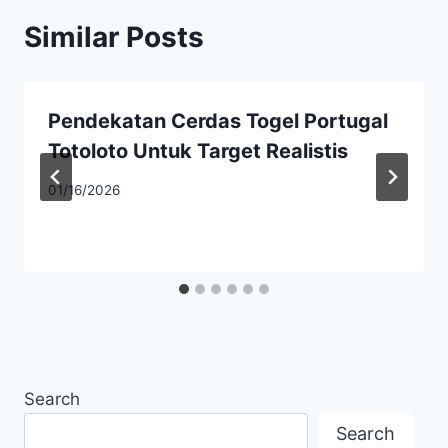
Similar Posts
Pendekatan Cerdas Togel Portugal
Totoloto Untuk Target Realistis
01/16/2026
Search
Search