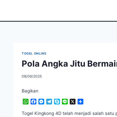
Skip
to
content
TOGEL ONLINE
Pola Angka Jitu Berma
08/06/2025
Bagikan
W
F
M
T
S
L
X
S
h
a
e
e
k
i
h
a
c
s
l
y
n
a
Togel Kingkong 4D telah menjadi salah satu