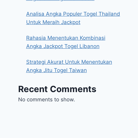
Analisa Angka Populer Togel Thailand
Untuk Meraih Jackpot
Rahasia Menentukan Kombinasi
Angka Jackpot Togel Libanon
Strategi Akurat Untuk Menentukan
Angka Jitu Togel Taiwan
Recent Comments
No comments to show.