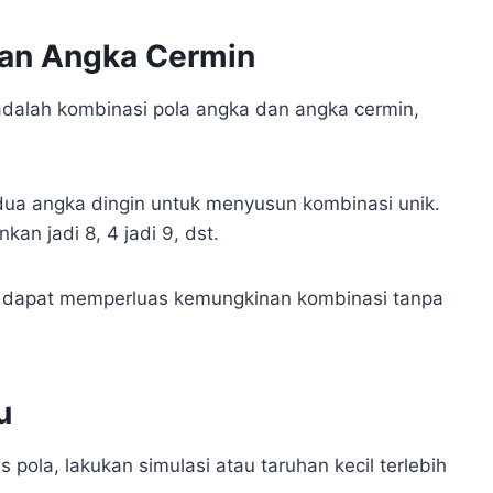
dan Angka Cermin
 adalah kombinasi pola angka dan angka cermin,
ua angka dingin untuk menyusun kombinasi unik.
an jadi 8, 4 jadi 9, dst.
i dapat memperluas kemungkinan kombinasi tanpa
u
pola, lakukan simulasi atau taruhan kecil terlebih