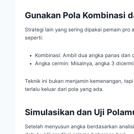
Gunakan Pola Kombinasi 
Strategi lain yang sering dipakai pemain pro
seperti:
Kombinasi: Ambil dua angka panas dan d
Angka cermin: Misalnya, angka 3 dicermink
Teknik ini bukan menjamin kemenangan, tap
terlalu keluar dari pola yang ada.
Simulasikan dan Uji Polam
Setelah menyusun angka berdasarkan analisis 