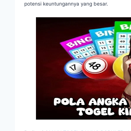
t
e
s
e
p
e
r
potensi keuntungannya yang besar.
s
b
e
g
e
e
A
o
n
r
p
o
g
a
p
k
e
m
r