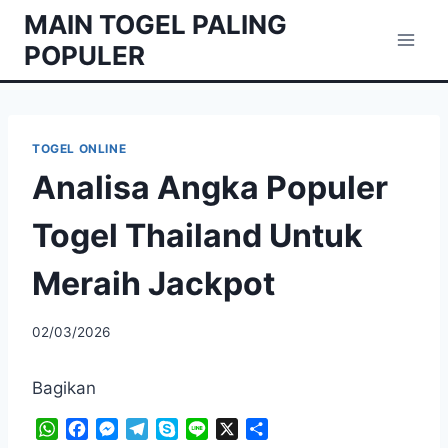
Skip
MAIN TOGEL PALING
to
POPULER
content
TOGEL ONLINE
Analisa Angka Populer
Togel Thailand Untuk
Meraih Jackpot
02/03/2026
Bagikan
W
F
M
T
S
L
X
S