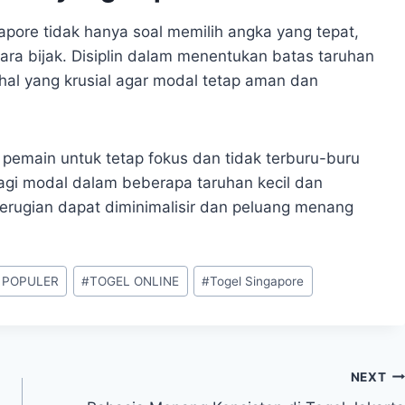
apore tidak hanya soal memilih angka yang tepat,
ra bijak. Disiplin dalam menentukan batas taruhan
hal yang krusial agar modal tetap aman dan
emain untuk tetap fokus dan tidak terburu-buru
i modal dalam beberapa taruhan kecil dan
 kerugian dapat diminimalisir dan peluang menang
 POPULER
#
TOGEL ONLINE
#
Togel Singapore
NEXT