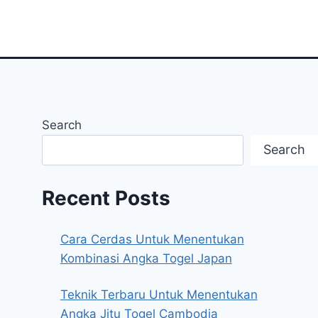
Search
Search
Recent Posts
Cara Cerdas Untuk Menentukan
Kombinasi Angka Togel Japan
Teknik Terbaru Untuk Menentukan
Angka Jitu Togel Cambodia