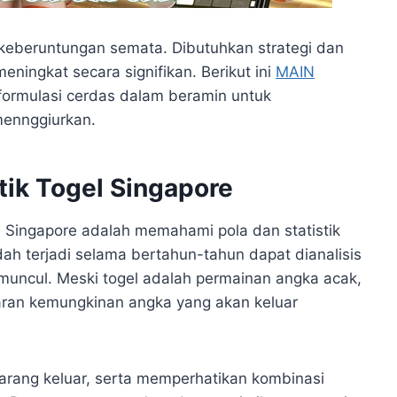
eberuntungan semata. Dibutuhkan strategi dan
ningkat secara signifikan. Berikut ini
MAIN
ormulasi cerdas dalam beramin untuk
mennggiurkan.
tik Togel Singapore
Singapore adalah memahami pola dan statistik
dah terjadi selama bertahun-tahun dapat dianalisis
muncul. Meski togel adalah permainan angka acak,
aran kemungkinan angka yang akan keluar
jarang keluar, serta memperhatikan kombinasi