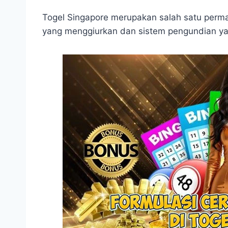
h
a
e
e
k
i
h
a
c
s
l
y
n
a
Togel Singapore merupakan salah satu perma
t
e
s
e
p
e
r
yang menggiurkan dan sistem pengundian ya
s
b
e
g
e
e
A
o
n
r
p
o
g
a
p
k
e
m
r