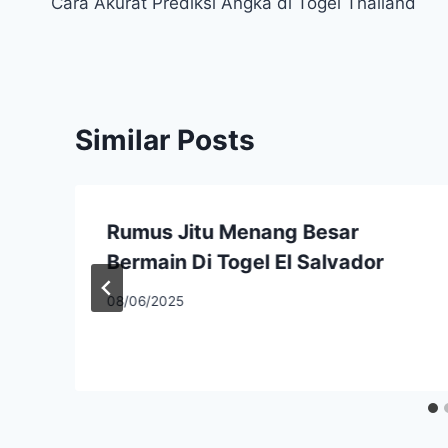
Cara Akurat Prediksi Angka di Togel Thailand
navigation
Similar Posts
Rumus Jitu Menang Besar
Bermain Di Togel El Salvador
08/06/2025