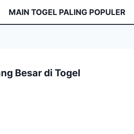
MAIN TOGEL PALING POPULER
ng Besar di Togel