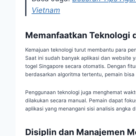
Vietnam
Memanfaatkan Teknologi d
Kemajuan teknologi turut membantu para pe
Saat ini sudah banyak aplikasi dan website 
togel Singapore secara otomatis. Dengan fitur
berdasarkan algoritma tertentu, pemain bisa
Penggunaan teknologi juga menghemat waktu 
dilakukan secara manual. Pemain dapat foku
aplikasi yang menangani sisi analisis angka 
Disiplin dan Manajemen M