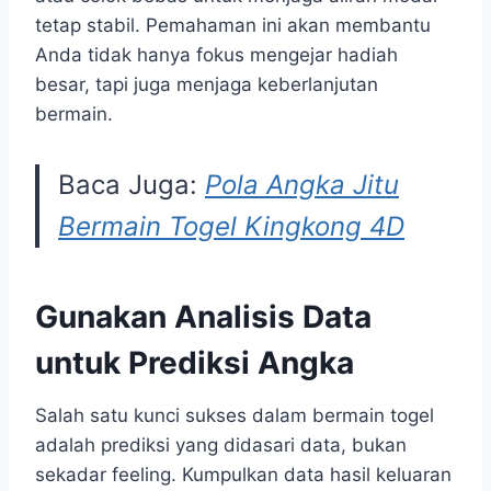
tetap stabil. Pemahaman ini akan membantu
Anda tidak hanya fokus mengejar hadiah
besar, tapi juga menjaga keberlanjutan
bermain.
Baca Juga:
Pola Angka Jitu
Bermain Togel Kingkong 4D
Gunakan Analisis Data
untuk Prediksi Angka
Salah satu kunci sukses dalam bermain togel
adalah prediksi yang didasari data, bukan
sekadar feeling. Kumpulkan data hasil keluaran