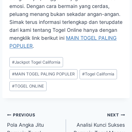
emosi. Dengan cara bermain yang cerdas,
peluang menang bukan sekadar angan-angan.
Simak terus informasi terlengkap dan terupdate
dari kami tentang Togel Online hanya dengan
mengklik link berikut ini
MAIN TOGEL PALING
POPULER
.
Post
#
Jackpot Togel California
Tags:
#
MAIN TOGEL PALING POPULER
#
Togel California
#
TOGEL ONLINE
Post
PREVIOUS
NEXT
Pola Angka Jitu
Analisi Kunci Sukses
navigation