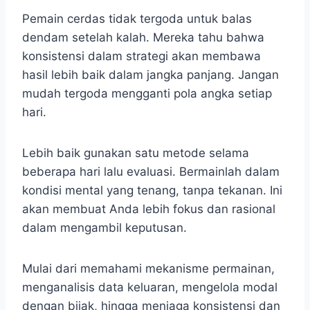
Pemain cerdas tidak tergoda untuk balas
dendam setelah kalah. Mereka tahu bahwa
konsistensi dalam strategi akan membawa
hasil lebih baik dalam jangka panjang. Jangan
mudah tergoda mengganti pola angka setiap
hari.
Lebih baik gunakan satu metode selama
beberapa hari lalu evaluasi. Bermainlah dalam
kondisi mental yang tenang, tanpa tekanan. Ini
akan membuat Anda lebih fokus dan rasional
dalam mengambil keputusan.
Mulai dari memahami mekanisme permainan,
menganalisis data keluaran, mengelola modal
dengan bijak, hingga menjaga konsistensi dan