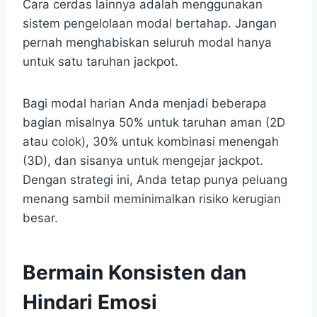
Cara cerdas lainnya adalah menggunakan
sistem pengelolaan modal bertahap. Jangan
pernah menghabiskan seluruh modal hanya
untuk satu taruhan jackpot.
Bagi modal harian Anda menjadi beberapa
bagian misalnya 50% untuk taruhan aman (2D
atau colok), 30% untuk kombinasi menengah
(3D), dan sisanya untuk mengejar jackpot.
Dengan strategi ini, Anda tetap punya peluang
menang sambil meminimalkan risiko kerugian
besar.
Bermain Konsisten dan
Hindari Emosi