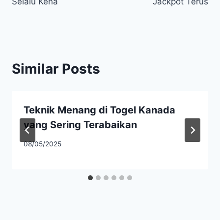
Selalu Kena
Jackpot Terus
Similar Posts
Teknik Menang di Togel Kanada
yang Sering Terabaikan
08/05/2025