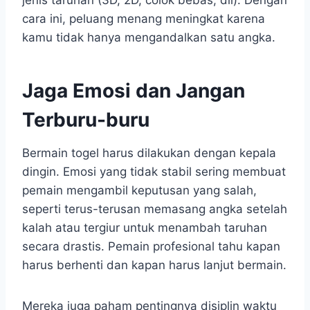
jenis taruhan (3D, 2D, colok bebas, dll). Dengan
cara ini, peluang menang meningkat karena
kamu tidak hanya mengandalkan satu angka.
Jaga Emosi dan Jangan
Terburu-buru
Bermain togel harus dilakukan dengan kepala
dingin. Emosi yang tidak stabil sering membuat
pemain mengambil keputusan yang salah,
seperti terus-terusan memasang angka setelah
kalah atau tergiur untuk menambah taruhan
secara drastis. Pemain profesional tahu kapan
harus berhenti dan kapan harus lanjut bermain.
Mereka juga paham pentingnya disiplin waktu