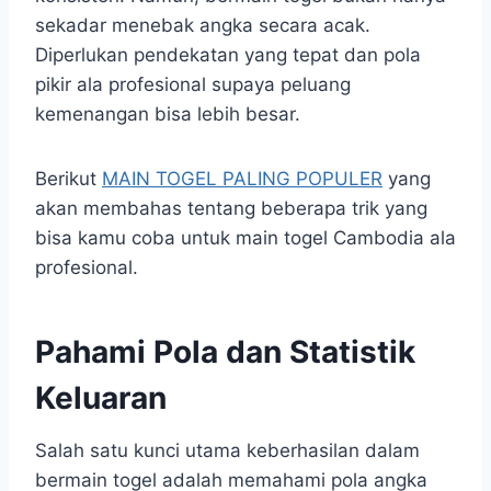
sekadar menebak angka secara acak.
Diperlukan pendekatan yang tepat dan pola
pikir ala profesional supaya peluang
kemenangan bisa lebih besar.
Berikut
MAIN TOGEL PALING POPULER
yang
akan membahas tentang beberapa trik yang
bisa kamu coba untuk main togel Cambodia ala
profesional.
Pahami Pola dan Statistik
Keluaran
Salah satu kunci utama keberhasilan dalam
bermain togel adalah memahami pola angka