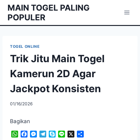
Skip
MAIN TOGEL PALING
to
POPULER
content
TOGEL ONLINE
Trik Jitu Main Togel
Kamerun 2D Agar
Jackpot Konsisten
01/16/2026
Bagikan
W
F
M
T
S
L
X
S