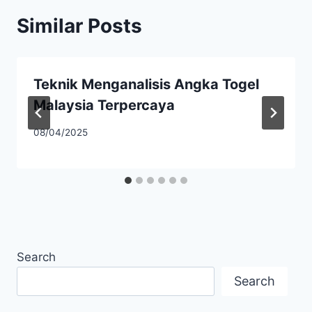
Similar Posts
Teknik Menganalisis Angka Togel
Malaysia Terpercaya
08/04/2025
Search
Search