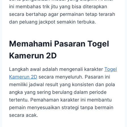
ini membahas trik jitu yang bisa diterapkan
secara bertahap agar permainan tetap terarah
dan peluang jackpot semakin terbuka.
Memahami Pasaran Togel
Kamerun 2D
Langkah awal adalah mengenali karakter
Togel
Kamerun 2D
secara menyeluruh. Pasaran ini
memiliki jadwal result yang konsisten dan pola
angka yang sering berulang dalam periode
tertentu. Pemahaman karakter ini membantu
pemain menyesuaikan strategi tanpa bermain
secara acak.