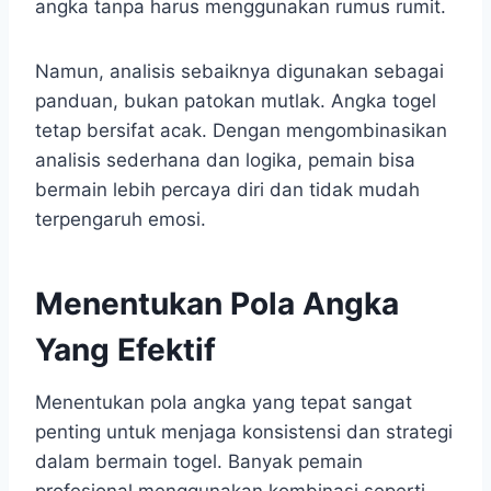
angka tanpa harus menggunakan rumus rumit.
Namun, analisis sebaiknya digunakan sebagai
panduan, bukan patokan mutlak. Angka togel
tetap bersifat acak. Dengan mengombinasikan
analisis sederhana dan logika, pemain bisa
bermain lebih percaya diri dan tidak mudah
terpengaruh emosi.
Menentukan Pola Angka
Yang Efektif
Menentukan pola angka yang tepat sangat
penting untuk menjaga konsistensi dan strategi
dalam bermain togel. Banyak pemain