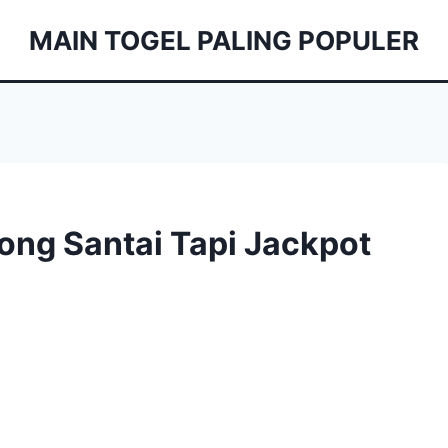
MAIN TOGEL PALING POPULER
ong Santai Tapi Jackpot