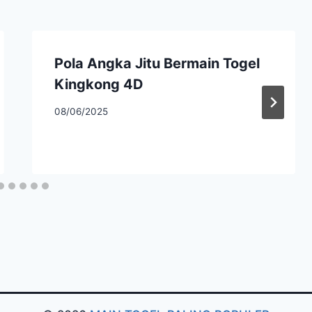
Pola Angka Jitu Bermain Togel
Kingkong 4D
08/06/2025