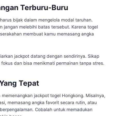
angan Terburu-Buru
 harus bijak dalam mengelola modal taruhan.
 jangan melebihi batas tersebut. Karena togel
 keserakahan membuat kamu memasang angka
biarkan jackpot datang dengan sendirinya. Sikap
fokus dan bisa menikmati permainan tanpa stres.
 Yang Tepat
am memenangkan jackpot togel Hongkong. Misalnya,
i, memasang angka favorit secara rutin, atau
dah berpengalaman. Cobalah untuk memadukan