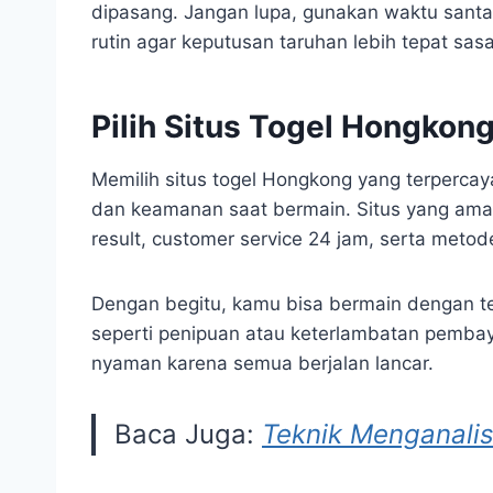
dipasang. Jangan lupa, gunakan waktu santa
rutin agar keputusan taruhan lebih tepat sas
Pilih Situs Togel Hongkon
Memilih situs togel Hongkong yang terperc
dan keamanan saat bermain. Situs yang aman
result, customer service 24 jam, serta meto
Dengan begitu, kamu bisa bermain dengan te
seperti penipuan atau keterlambatan pembaya
nyaman karena semua berjalan lancar.
Baca Juga:
Teknik Menganalis