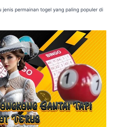
jenis permainan togel yang paling populer di