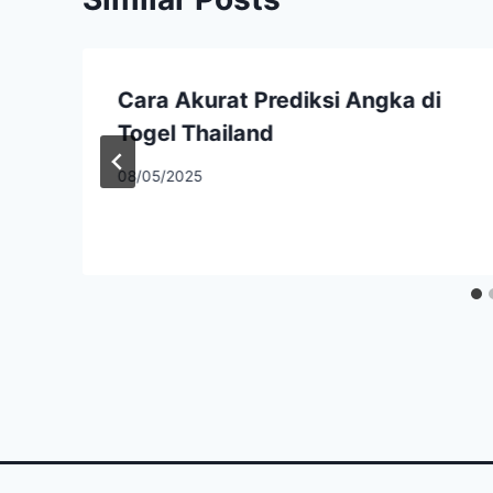
Cara Akurat Prediksi Angka di
Togel Thailand
08/05/2025