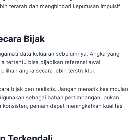
bih terarah dan menghindari keputusan impulsif
cara Bijak
engamati data keluaran sebelumnya. Angka yang
la tertentu bisa dijadikan referensi awal.
lihan angka secara lebih terstruktur.
ra bijak dan realistis. Jangan menarik kesimpulan
a digunakan sebagai bahan pertimbangan, bukan
n konsisten, pemain dapat meningkatkan kualitas
p Terkendali