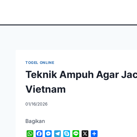
Skip
to
content
TOGEL ONLINE
Teknik Ampuh Agar Jac
Vietnam
01/16/2026
Bagikan
W
F
M
T
S
L
X
S