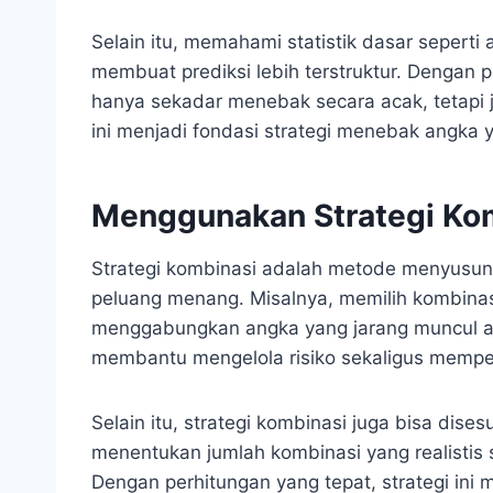
Selain itu, memahami statistik dasar sepert
membuat prediksi lebih terstruktur. Dengan 
hanya sekadar menebak secara acak, tetapi
ini menjadi fondasi strategi menebak angka y
Menggunakan Strategi Ko
Strategi kombinasi adalah metode menyusun
peluang menang. Misalnya, memilih kombina
menggabungkan angka yang jarang muncul aga
membantu mengelola risiko sekaligus mempe
Selain itu, strategi kombinasi juga bisa dise
menentukan jumlah kombinasi yang realistis 
Dengan perhitungan yang tepat, strategi ini