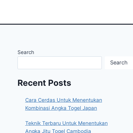
Search
Search
Recent Posts
Cara Cerdas Untuk Menentukan
Kombinasi Angka Togel Japan
Teknik Terbaru Untuk Menentukan
Angka Jitu Togel Cambodia