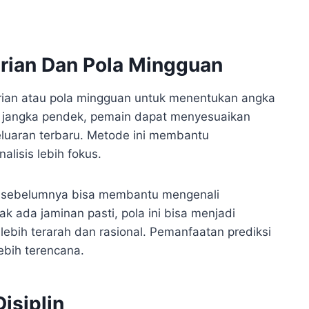
rian Dan Pola Mingguan
ian atau pola mingguan untuk menentukan angka
am jangka pendek, pemain dapat menyesuaikan
eluaran terbaru. Metode ini membantu
lisis lebih fokus.
sil sebelumnya bisa membantu mengenali
k ada jaminan pasti, pola ini bisa menjadi
ebih terarah dan rasional. Pemanfaatan prediksi
ebih terencana.
isiplin