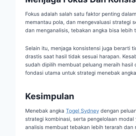
Fokus adalah salah satu faktor penting dala
memantau pola, dan mengevaluasi strategi s
dan menganalisis, tebakan angka bisa lebih t
Selain itu, menjaga konsistensi juga berarti
drastis saat hasil tidak sesuai harapan. Ke
sudah dipilih membuat peluang meraih hasil o
fondasi utama untuk strategi menebak angka 
Kesimpulan
Menebak angka
Togel Sydney
dengan pelua
strategi kombinasi, serta pengelolaan modal
analisis membuat tebakan lebih terarah dan r