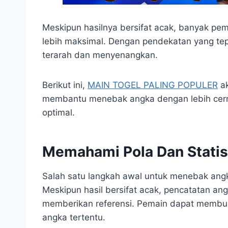
Meskipun hasilnya bersifat acak, banyak pe
lebih maksimal. Dengan pendekatan yang tepat,
terarah dan menyenangkan.
Berikut ini,
MAIN TOGEL PALING POPULER
ak
membantu menebak angka dengan lebih cerm
optimal.
Memahami Pola Dan Statis
Salah satu langkah awal untuk menebak ang
Meskipun hasil bersifat acak, pencatatan an
memberikan referensi. Pemain dapat membuat
angka tertentu.