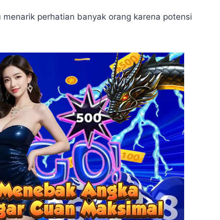
u menarik perhatian banyak orang karena potensi