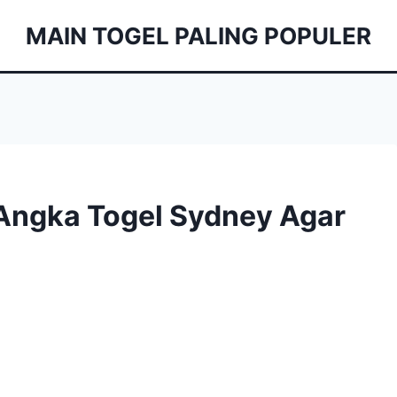
MAIN TOGEL PALING POPULER
ngka Togel Sydney Agar