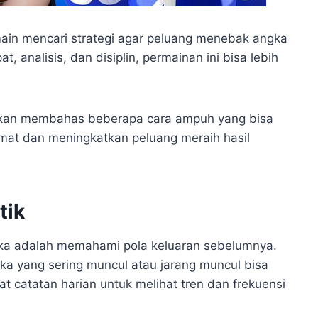
main mencari strategi agar peluang menebak angka
 analisis, dan disiplin, permainan ini bisa lebih
an membahas beberapa cara ampuh yang bisa
at dan meningkatkan peluang meraih hasil
tik
ka adalah memahami pola keluaran sebelumnya.
gka yang sering muncul atau jarang muncul bisa
 catatan harian untuk melihat tren dan frekuensi