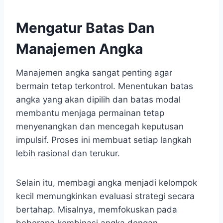
Mengatur Batas Dan
Manajemen Angka
Manajemen angka sangat penting agar
bermain tetap terkontrol. Menentukan batas
angka yang akan dipilih dan batas modal
membantu menjaga permainan tetap
menyenangkan dan mencegah keputusan
impulsif. Proses ini membuat setiap langkah
lebih rasional dan terukur.
Selain itu, membagi angka menjadi kelompok
kecil memungkinkan evaluasi strategi secara
bertahap. Misalnya, memfokuskan pada