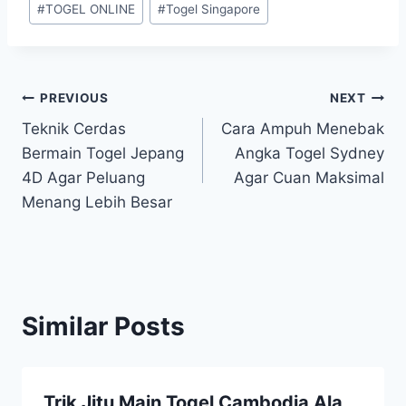
#
TOGEL ONLINE
#
Togel Singapore
Post
PREVIOUS
NEXT
Teknik Cerdas
Cara Ampuh Menebak
navigation
Bermain Togel Jepang
Angka Togel Sydney
4D Agar Peluang
Agar Cuan Maksimal
Menang Lebih Besar
Similar Posts
Trik Jitu Main Togel Cambodia Ala