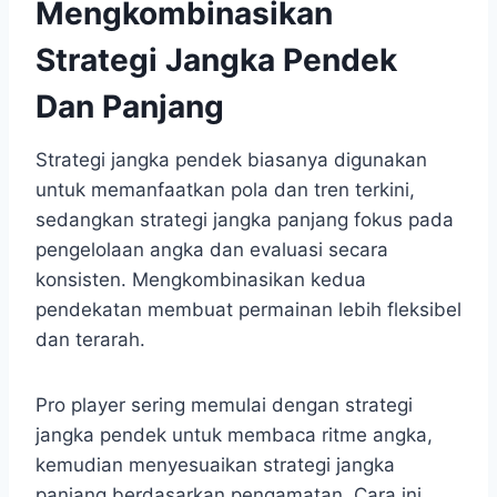
Mengkombinasikan
Strategi Jangka Pendek
Dan Panjang
Strategi jangka pendek biasanya digunakan
untuk memanfaatkan pola dan tren terkini,
sedangkan strategi jangka panjang fokus pada
pengelolaan angka dan evaluasi secara
konsisten. Mengkombinasikan kedua
pendekatan membuat permainan lebih fleksibel
dan terarah.
Pro player sering memulai dengan strategi
jangka pendek untuk membaca ritme angka,
kemudian menyesuaikan strategi jangka
panjang berdasarkan pengamatan. Cara ini