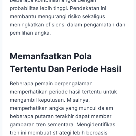
beberapa kombinasi angka dengan
probabilitas lebih tinggi. Pendekatan ini
membantu mengurangi risiko sekaligus
meningkatkan efisiensi dalam pengamatan dan
pemilihan angka.
Memanfaatkan Pola
Tertentu Dan Periode Hasil
Beberapa pemain berpengalaman
memperhatikan periode hasil tertentu untuk
mengambil keputusan. Misalnya,
memperhatikan angka yang muncul dalam
beberapa putaran terakhir dapat memberi
gambaran tren sementara. Mengidentifikasi
tren ini membuat strategi lebih berbasis