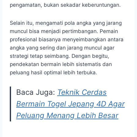
pengamatan, bukan sekadar keberuntungan.
Selain itu, mengamati pola angka yang jarang
muncul bisa menjadi pertimbangan. Pemain
profesional biasanya menyeimbangkan antara
angka yang sering dan jarang muncul agar
strategi tetap seimbang. Dengan begitu,
pendekatan bermain lebih sistematis dan
peluang hasil optimal lebih terbuka.
Baca Juga:
Teknik Cerdas
Bermain Togel Jepang 4D Agar
Peluang Menang Lebih Besar