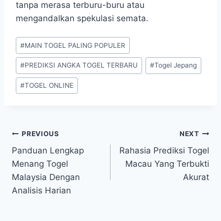
tanpa merasa terburu-buru atau
mengandalkan spekulasi semata.
Post
#
MAIN TOGEL PALING POPULER
Tags:
#
PREDIKSI ANGKA TOGEL TERBARU
#
Togel Jepang
#
TOGEL ONLINE
Post
PREVIOUS
NEXT
Panduan Lengkap
Rahasia Prediksi Togel
navigation
Menang Togel
Macau Yang Terbukti
Malaysia Dengan
Akurat
Analisis Harian