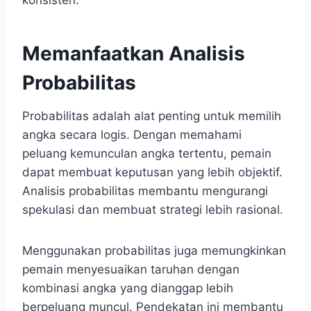
konsisten.
Memanfaatkan Analisis
Probabilitas
Probabilitas adalah alat penting untuk memilih
angka secara logis. Dengan memahami
peluang kemunculan angka tertentu, pemain
dapat membuat keputusan yang lebih objektif.
Analisis probabilitas membantu mengurangi
spekulasi dan membuat strategi lebih rasional.
Menggunakan probabilitas juga memungkinkan
pemain menyesuaikan taruhan dengan
kombinasi angka yang dianggap lebih
berpeluang muncul. Pendekatan ini membantu