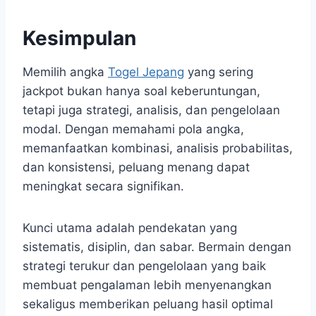
Kesimpulan
Memilih angka
Togel Jepang
yang sering
jackpot bukan hanya soal keberuntungan,
tetapi juga strategi, analisis, dan pengelolaan
modal. Dengan memahami pola angka,
memanfaatkan kombinasi, analisis probabilitas,
dan konsistensi, peluang menang dapat
meningkat secara signifikan.
Kunci utama adalah pendekatan yang
sistematis, disiplin, dan sabar. Bermain dengan
strategi terukur dan pengelolaan yang baik
membuat pengalaman lebih menyenangkan
sekaligus memberikan peluang hasil optimal