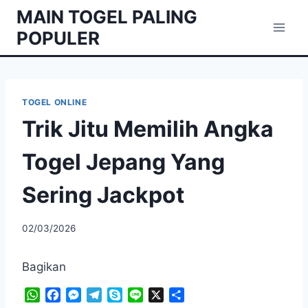
Skip
MAIN TOGEL PALING
to
POPULER
content
TOGEL ONLINE
Trik Jitu Memilih Angka
Togel Jepang Yang
Sering Jackpot
02/03/2026
Bagikan
W
F
M
T
S
L
X
S