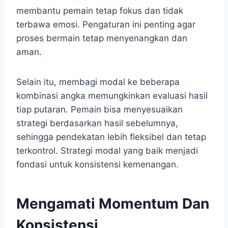
membantu pemain tetap fokus dan tidak
terbawa emosi. Pengaturan ini penting agar
proses bermain tetap menyenangkan dan
aman.
Selain itu, membagi modal ke beberapa
kombinasi angka memungkinkan evaluasi hasil
tiap putaran. Pemain bisa menyesuaikan
strategi berdasarkan hasil sebelumnya,
sehingga pendekatan lebih fleksibel dan tetap
terkontrol. Strategi modal yang baik menjadi
fondasi untuk konsistensi kemenangan.
Mengamati Momentum Dan
Konsistensi