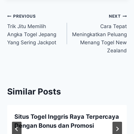
Post
PREVIOUS
NEXT
Trik Jitu Memilih
Cara Tepat
navigation
Angka Togel Jepang
Meningkatkan Peluang
Yang Sering Jackpot
Menang Togel New
Zealand
Similar Posts
Situs Togel Inggris Raya Terpercaya
Dengan Bonus dan Promosi