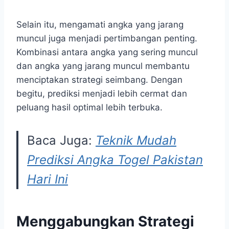
Selain itu, mengamati angka yang jarang
muncul juga menjadi pertimbangan penting.
Kombinasi antara angka yang sering muncul
dan angka yang jarang muncul membantu
menciptakan strategi seimbang. Dengan
begitu, prediksi menjadi lebih cermat dan
peluang hasil optimal lebih terbuka.
Baca Juga:
Teknik Mudah
Prediksi Angka Togel Pakistan
Hari Ini
Menggabungkan Strategi