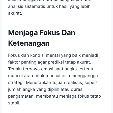
analisis sistematis untuk hasil yang lebih
akurat.
Menjaga Fokus Dan
Ketenangan
Fokus dan kondisi mental yang baik menjadi
faktor penting agar prediksi tetap akurat.
Terlalu terbawa emosi saat angka tertentu
muncul atau tidak muncul bisa mengganggu
strategi. Menetapkan tujuan realistis, seperti
jumlah angka yang dipilih atau durasi
pengamatan, membantu menjaga fokus tetap
stabil.