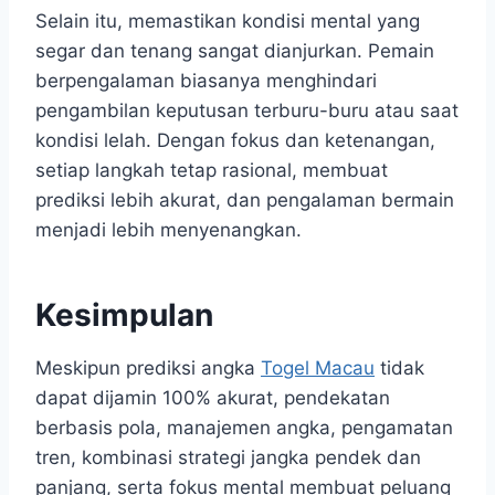
Selain itu, memastikan kondisi mental yang
segar dan tenang sangat dianjurkan. Pemain
berpengalaman biasanya menghindari
pengambilan keputusan terburu-buru atau saat
kondisi lelah. Dengan fokus dan ketenangan,
setiap langkah tetap rasional, membuat
prediksi lebih akurat, dan pengalaman bermain
menjadi lebih menyenangkan.
Kesimpulan
Meskipun prediksi angka
Togel Macau
tidak
dapat dijamin 100% akurat, pendekatan
berbasis pola, manajemen angka, pengamatan
tren, kombinasi strategi jangka pendek dan
panjang, serta fokus mental membuat peluang