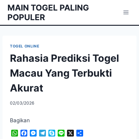
Skip
MAIN TOGEL PALING
to
POPULER
content
TOGEL ONLINE
Rahasia Prediksi Togel
Macau Yang Terbukti
Akurat
02/03/2026
Bagikan
W
F
M
T
S
L
X
S