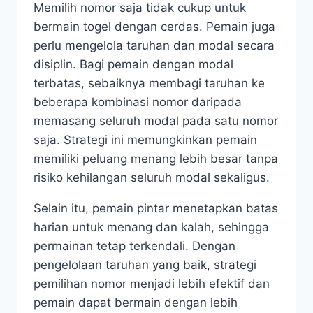
Memilih nomor saja tidak cukup untuk
bermain togel dengan cerdas. Pemain juga
perlu mengelola taruhan dan modal secara
disiplin. Bagi pemain dengan modal
terbatas, sebaiknya membagi taruhan ke
beberapa kombinasi nomor daripada
memasang seluruh modal pada satu nomor
saja. Strategi ini memungkinkan pemain
memiliki peluang menang lebih besar tanpa
risiko kehilangan seluruh modal sekaligus.
Selain itu, pemain pintar menetapkan batas
harian untuk menang dan kalah, sehingga
permainan tetap terkendali. Dengan
pengelolaan taruhan yang baik, strategi
pemilihan nomor menjadi lebih efektif dan
pemain dapat bermain dengan lebih