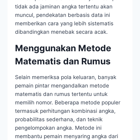
tidak ada jaminan angka tertentu akan
muncul, pendekatan berbasis data ini
memberikan cara yang lebih sistematis
dibandingkan menebak secara acak.
Menggunakan Metode
Matematis dan Rumus
Selain memeriksa pola keluaran, banyak
pemain pintar mengandalkan metode
matematis dan rumus tertentu untuk
memilih nomor. Beberapa metode populer
termasuk perhitungan kombinasi angka,
probabilitas sederhana, dan teknik
pengelompokan angka. Metode ini
membantu pemain menyaring angka dari