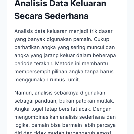
Analisis Data Keluaran
Secara Sederhana
Analisis data keluaran menjadi trik dasar
yang banyak digunakan pemain. Cukup
perhatikan angka yang sering muncul dan
angka yang jarang keluar dalam beberapa
periode terakhir. Metode ini membantu
mempersempit pilihan angka tanpa harus
menggunakan rumus rumit.
Namun, analisis sebaiknya digunakan
sebagai panduan, bukan patokan mutlak.
Angka togel tetap bersifat acak. Dengan
mengombinasikan analisis sederhana dan
logika, pemain bisa bermain lebih percaya
diri dan tidak mudah terpengaruh emosi.