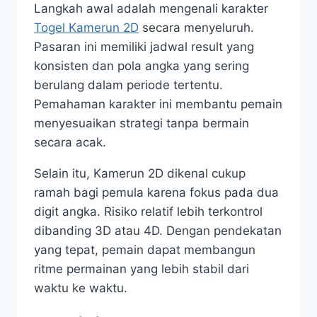
Langkah awal adalah mengenali karakter
Togel Kamerun 2D
secara menyeluruh.
Pasaran ini memiliki jadwal result yang
konsisten dan pola angka yang sering
berulang dalam periode tertentu.
Pemahaman karakter ini membantu pemain
menyesuaikan strategi tanpa bermain
secara acak.
Selain itu, Kamerun 2D dikenal cukup
ramah bagi pemula karena fokus pada dua
digit angka. Risiko relatif lebih terkontrol
dibanding 3D atau 4D. Dengan pendekatan
yang tepat, pemain dapat membangun
ritme permainan yang lebih stabil dari
waktu ke waktu.