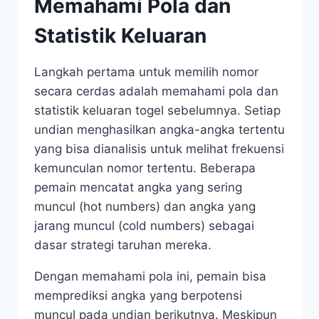
Memahami Pola dan
Statistik Keluaran
Langkah pertama untuk memilih nomor
secara cerdas adalah memahami pola dan
statistik keluaran togel sebelumnya. Setiap
undian menghasilkan angka-angka tertentu
yang bisa dianalisis untuk melihat frekuensi
kemunculan nomor tertentu. Beberapa
pemain mencatat angka yang sering
muncul (hot numbers) dan angka yang
jarang muncul (cold numbers) sebagai
dasar strategi taruhan mereka.
Dengan memahami pola ini, pemain bisa
memprediksi angka yang berpotensi
muncul pada undian berikutnya. Meskipun