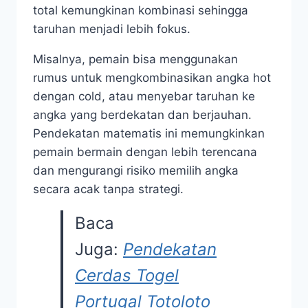
total kemungkinan kombinasi sehingga
taruhan menjadi lebih fokus.
Misalnya, pemain bisa menggunakan
rumus untuk mengkombinasikan angka hot
dengan cold, atau menyebar taruhan ke
angka yang berdekatan dan berjauhan.
Pendekatan matematis ini memungkinkan
pemain bermain dengan lebih terencana
dan mengurangi risiko memilih angka
secara acak tanpa strategi.
Baca
Juga:
Pendekatan
Cerdas Togel
Portugal Totoloto