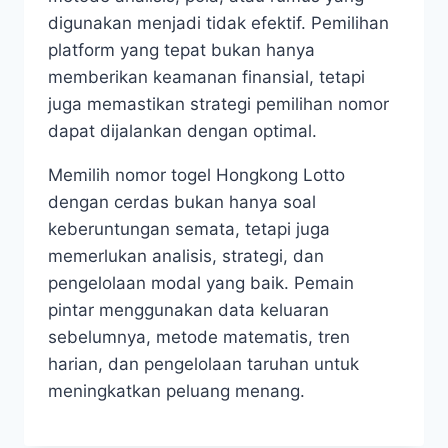
digunakan menjadi tidak efektif. Pemilihan
platform yang tepat bukan hanya
memberikan keamanan finansial, tetapi
juga memastikan strategi pemilihan nomor
dapat dijalankan dengan optimal.
Memilih nomor togel Hongkong Lotto
dengan cerdas bukan hanya soal
keberuntungan semata, tetapi juga
memerlukan analisis, strategi, dan
pengelolaan modal yang baik. Pemain
pintar menggunakan data keluaran
sebelumnya, metode matematis, tren
harian, dan pengelolaan taruhan untuk
meningkatkan peluang menang.