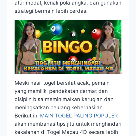
atur modal, kenali pola angka, dan gunakan
strategi bermain lebih cerdas.
Meski hasil togel bersifat acak, pemain
yang memiliki pendekatan cermat dan
disiplin bisa meminimalkan kerugian dan
meningkatkan peluang keberhasilan.
Berikut ini
MAIN TOGEL PALING POPULER
akan membahas tips jitu untuk menghindari
kekalahan di Togel Macau 4D secara lebih