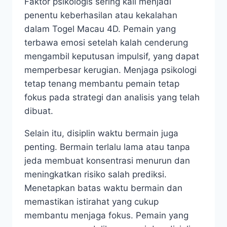
Faktor psikologis sering kali menjadi
penentu keberhasilan atau kekalahan
dalam Togel Macau 4D. Pemain yang
terbawa emosi setelah kalah cenderung
mengambil keputusan impulsif, yang dapat
memperbesar kerugian. Menjaga psikologi
tetap tenang membantu pemain tetap
fokus pada strategi dan analisis yang telah
dibuat.
Selain itu, disiplin waktu bermain juga
penting. Bermain terlalu lama atau tanpa
jeda membuat konsentrasi menurun dan
meningkatkan risiko salah prediksi.
Menetapkan batas waktu bermain dan
memastikan istirahat yang cukup
membantu menjaga fokus. Pemain yang