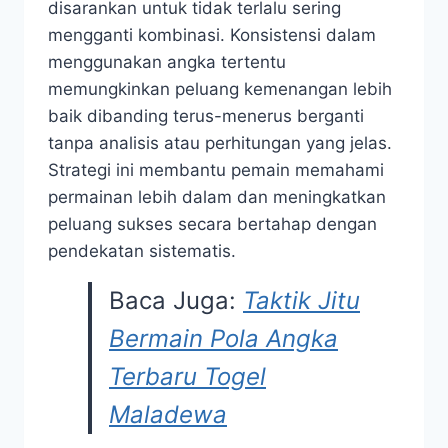
disarankan untuk tidak terlalu sering
mengganti kombinasi. Konsistensi dalam
menggunakan angka tertentu
memungkinkan peluang kemenangan lebih
baik dibanding terus-menerus berganti
tanpa analisis atau perhitungan yang jelas.
Strategi ini membantu pemain memahami
permainan lebih dalam dan meningkatkan
peluang sukses secara bertahap dengan
pendekatan sistematis.
Baca Juga:
Taktik Jitu
Bermain Pola Angka
Terbaru Togel
Maladewa