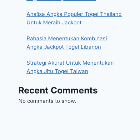
Analisa Angka Populer Togel Thailand
Untuk Meraih Jackpot
Rahasia Menentukan Kombinasi
Angka Jackpot Togel Libanon
Strategi Akurat Untuk Menentukan
Angka Jitu Togel Taiwan
Recent Comments
No comments to show.