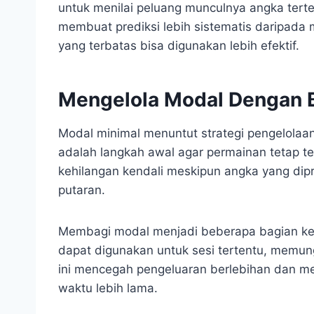
untuk menilai peluang munculnya angka tert
membuat prediksi lebih sistematis daripada
yang terbatas bisa digunakan lebih efektif.
Mengelola Modal Dengan B
Modal minimal menuntut strategi pengelolaa
adalah langkah awal agar permainan tetap te
kehilangan kendali meskipun angka yang dip
putaran.
Membagi modal menjadi beberapa bagian kec
dapat digunakan untuk sesi tertentu, memungk
ini mencegah pengeluaran berlebihan dan m
waktu lebih lama.