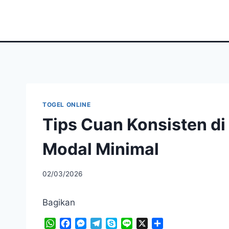
Skip
to
content
TOGEL ONLINE
Tips Cuan Konsisten di
Modal Minimal
02/03/2026
Bagikan
W
F
M
T
S
L
X
S