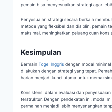
pemain bisa menyesuaikan strategi agar lebih 
Penyesuaian strategi secara berkala membua
metode yang fleksibel dan disiplin, pemain 
maksimal, meningkatkan peluang cuan konsis
Kesimpulan
Bermain
Togel Inggris
dengan modal minimal t
dilakukan dengan strategi yang tepat. Pem
harian menjadi kunci utama untuk memaksim
Konsistensi dalam evaluasi dan penyesuaian
terstruktur. Dengan pendekatan ini, modal m
permainan menjadi lebih menyenangkan tanp