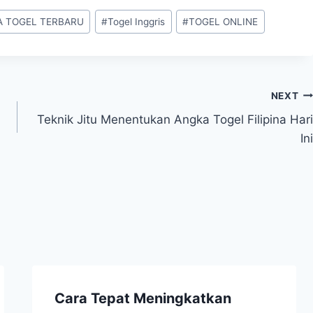
A TOGEL TERBARU
#
Togel Inggris
#
TOGEL ONLINE
NEXT
Teknik Jitu Menentukan Angka Togel Filipina Hari
Ini
Cara Tepat Meningkatkan