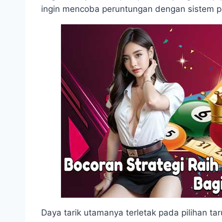
ingin mencoba peruntungan dengan sistem 
Daya tarik utamanya terletak pada pilihan t