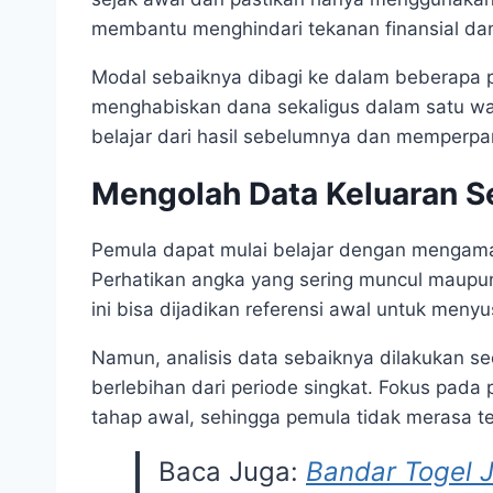
membantu menghindari tekanan finansial dan
Modal sebaiknya dibagi ke dalam beberapa p
menghabiskan dana sekaligus dalam satu w
belajar dari hasil sebelumnya dan memperpa
Mengolah Data Keluaran S
Pemula dapat mulai belajar dengan mengamat
Perhatikan angka yang sering muncul maupun
ini bisa dijadikan referensi awal untuk menyu
Namun, analisis data sebaiknya dilakukan s
berlebihan dari periode singkat. Fokus pada
tahap awal, sehingga pemula tidak merasa ter
Baca Juga:
Bandar Togel 