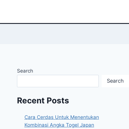
Search
Search
Recent Posts
Cara Cerdas Untuk Menentukan
Kombinasi Angka Togel Japan