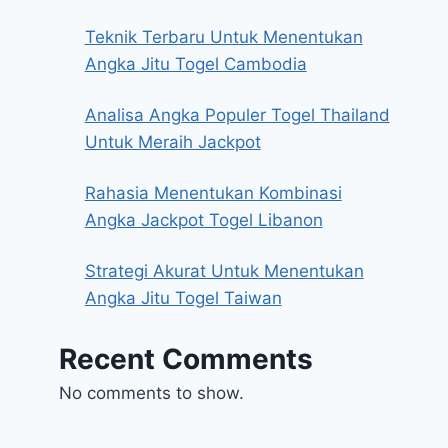
Teknik Terbaru Untuk Menentukan
Angka Jitu Togel Cambodia
Analisa Angka Populer Togel Thailand
Untuk Meraih Jackpot
Rahasia Menentukan Kombinasi
Angka Jackpot Togel Libanon
Strategi Akurat Untuk Menentukan
Angka Jitu Togel Taiwan
Recent Comments
No comments to show.