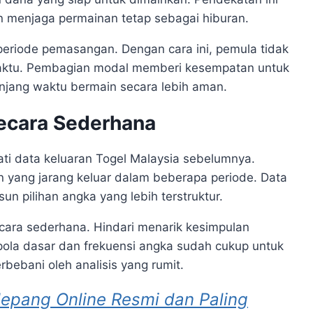
 menjaga permainan tetap sebagai hiburan.
eriode pemasangan. Dengan cara ini, pemula tidak
aktu. Pembagian modal memberi kesempatan untuk
njang waktu bermain secara lebih aman.
ecara Sederhana
i data keluaran Togel Malaysia sebelumnya.
 yang jarang keluar dalam beberapa periode. Data
sun pilihan angka yang lebih terstruktur.
ecara sederhana. Hindari menarik kesimpulan
 pola dasar dan frekuensi angka sudah cukup untuk
bebani oleh analisis yang rumit.
Jepang Online Resmi dan Paling