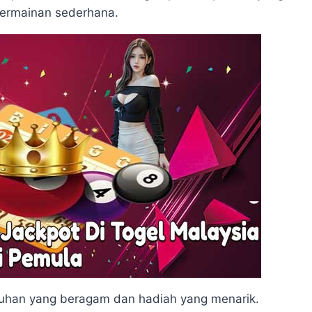
permainan sederhana.
aruhan yang beragam dan hadiah yang menarik.