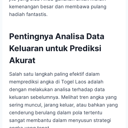
kemenangan besar dan membawa pulang
hadiah fantastis.
Pentingnya Analisa Data
Keluaran untuk Prediksi
Akurat
Salah satu langkah paling efektif dalam
memprediksi angka di Togel Laos adalah
dengan melakukan analisa terhadap data
keluaran sebelumnya. Melihat tren angka yang
sering muncul, jarang keluar, atau bahkan yang
cenderung berulang dalam pola tertentu
sangat membantu dalam menyusun strategi