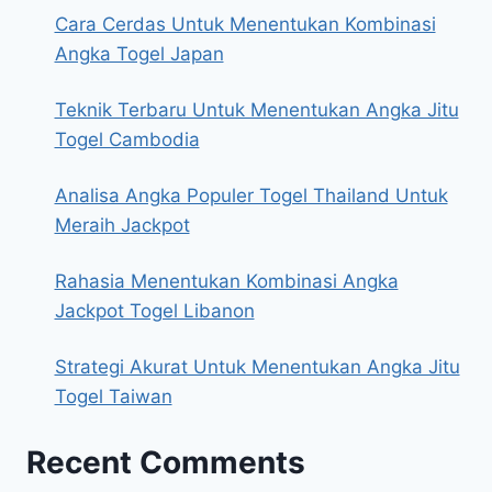
Cara Cerdas Untuk Menentukan Kombinasi
Angka Togel Japan
Teknik Terbaru Untuk Menentukan Angka Jitu
Togel Cambodia
Analisa Angka Populer Togel Thailand Untuk
Meraih Jackpot
Rahasia Menentukan Kombinasi Angka
Jackpot Togel Libanon
Strategi Akurat Untuk Menentukan Angka Jitu
Togel Taiwan
Recent Comments