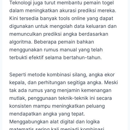
Teknologi juga turut membantu pemain togel
dalam meningkatkan akurasi prediksi mereka.
Kini tersedia banyak tools online yang dapat
digunakan untuk mengolah data keluaran dan
memunculkan prediksi angka berdasarkan
algoritma. Beberapa pemain bahkan
menggunakan rumus manual yang telah
terbukti efektif selama bertahun-tahun.
Seperti metode kombinasi silang, angka ekor
kepala, dan perhitungan segitiga angka. Meski
tak ada rumus yang menjamin kemenangan
mutlak, penggunaan teknik-teknik ini secara
konsisten mampu meningkatkan peluang
mendapatkan angka yang tepat.
Menggabungkan alat digital dan logika
matematis sering kali menjadi kombinasi