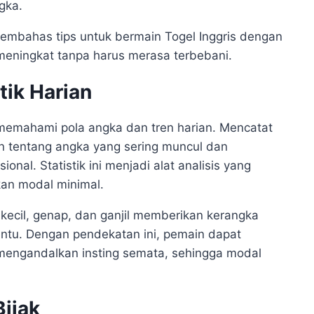
gka.
mbahas tips untuk bermain Togel Inggris dengan
meningkat tanpa harus merasa terbebani.
ik Harian
 memahami pola angka dan tren harian. Mencatat
 tentang angka yang sering muncul dan
nal. Statistik ini menjadi alat analisis yang
kan modal minimal.
 kecil, genap, dan ganjil memberikan kerangka
entu. Dengan pendekatan ini, pemain dapat
 mengandalkan insting semata, sehingga modal
ijak