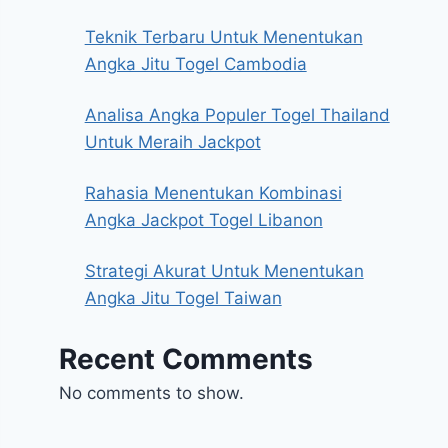
Teknik Terbaru Untuk Menentukan
Angka Jitu Togel Cambodia
Analisa Angka Populer Togel Thailand
Untuk Meraih Jackpot
Rahasia Menentukan Kombinasi
Angka Jackpot Togel Libanon
Strategi Akurat Untuk Menentukan
Angka Jitu Togel Taiwan
Recent Comments
No comments to show.