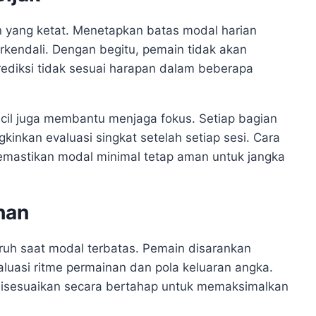
n yang ketat. Menetapkan batas modal harian
rkendali. Dengan begitu, pemain tidak akan
rediksi tidak sesuai harapan dalam beberapa
il juga membantu menjaga fokus. Setiap bagian
inkan evaluasi singkat setelah setiap sesi. Cara
emastikan modal minimal tetap aman untuk jangka
han
ruh saat modal terbatas. Pemain disarankan
luasi ritme permainan dan pola keluaran angka.
 disesuaikan secara bertahap untuk memaksimalkan