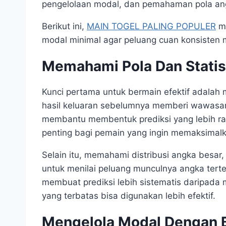
pengelolaan modal, dan pemahaman pola an
Berikut ini,
MAIN TOGEL PALING POPULER
me
modal minimal agar peluang cuan konsisten 
Memahami Pola Dan Statist
Kunci pertama untuk bermain efektif adalah
hasil keluaran sebelumnya memberi wawasan
membantu membentuk prediksi yang lebih rasio
penting bagi pemain yang ingin memaksimal
Selain itu, memahami distribusi angka besar,
untuk menilai peluang munculnya angka tert
membuat prediksi lebih sistematis daripada
yang terbatas bisa digunakan lebih efektif.
Mengelola Modal Dengan B