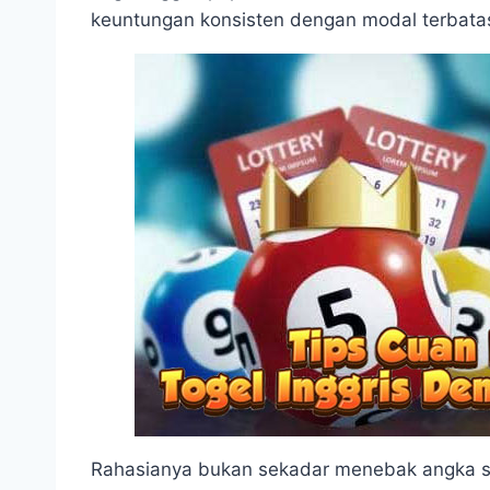
keuntungan konsisten dengan modal terbata
Rahasianya bukan sekadar menebak angka se