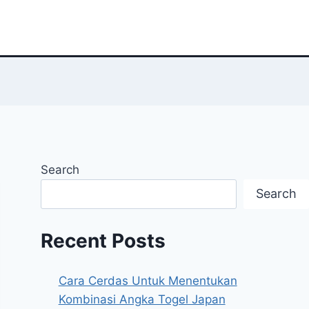
Search
Search
Recent Posts
Cara Cerdas Untuk Menentukan
Kombinasi Angka Togel Japan