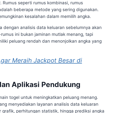
. Rumus seperti rumus kombinasi, rumus
 adalah beberapa metode yang sering digunakan.
kemungkinan kesalahan dalam memilih angka.
a dengan analisis data keluaran sebelumnya akan
-rumus ini bukan jaminan mutlak menang, tapi
liki peluang rendah dan menonjolkan angka yang
gar Meraih Jackpot Besar di
an Aplikasi Pendukung
main togel untuk meningkatkan peluang menang.
yang menyediakan layanan analisis data keluaran
 grafik, perhitungan statistik, hingga prediksi angka