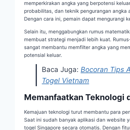
memperkirakan angka yang berpotensi keluar
probabilitas, dan teknik pengurangan angka
Dengan cara ini, pemain dapat mengurangi 
Selain itu, menggabungkan rumus matematik
membuat strategi menjadi lebih kuat. Rumus
sangat membantu memfilter angka yang memi
potensial keluar.
Baca Juga:
Bocoran Tips A
Togel Vietnam
Memanfaatkan Teknologi d
Kemajuan teknologi turut membantu para pe
Saat ini sudah banyak aplikasi dan website 
togel Singapore secara otomatis. Dengan fitur