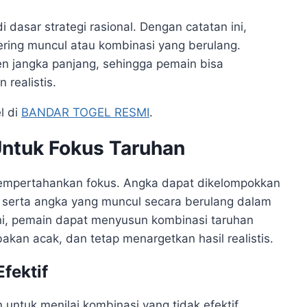
dasar strategi rasional. Dengan catatan ini,
ering muncul atau kombinasi yang berulang.
n jangka panjang, sehingga pemain bisa
 realistis.
l di
BANDAR TOGEL RESMI
.
ntuk Fokus Taruhan
pertahankan fokus. Angka dapat dikelompokkan
h, serta angka yang muncul secara berulang dalam
i, pemain dapat menyusun kombinasi taruhan
bakan acak, dan tetap menargetkan hasil realistis.
fektif
ntuk menilai kombinasi yang tidak efektif.