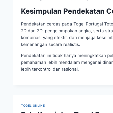
Kesimpulan Pendekatan C
Pendekatan cerdas pada Togel Portugal Toto
2D dan 3D, pengelompokan angka, serta stra
kombinasi yang efektif, dan menjaga kesei
kemenangan secara realistis.
Pendekatan ini tidak hanya meningkatkan pe
pemahaman lebih mendalam mengenai dinami
lebih terkontrol dan rasional.
TOGEL ONLINE