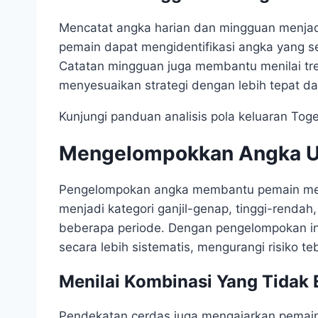
Mencatat angka harian dan mingguan menjadi 
pemain dapat mengidentifikasi angka yang s
Catatan mingguan juga membantu menilai tre
menyesuaikan strategi dengan lebih tepat dan
Kunjungi panduan analisis pola keluaran Toge
Mengelompokkan Angka U
Pengelompokan angka membantu pemain mem
menjadi kategori ganjil-genap, tinggi-renda
beberapa periode. Dengan pengelompokan in
secara lebih sistematis, mengurangi risiko te
Menilai Kombinasi Yang Tidak E
Pendekatan cerdas juga mengajarkan pemain u