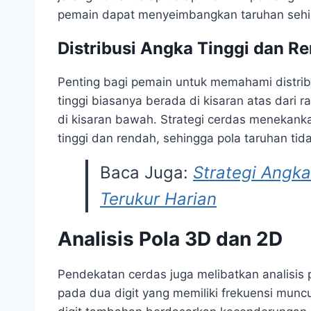
pemain dapat menyeimbangkan taruhan sehingg
Distribusi Angka Tinggi dan R
Penting bagi pemain untuk memahami distrib
tinggi biasanya berada di kisaran atas dar
di kisaran bawah. Strategi cerdas menekan
tinggi dan rendah, sehingga pola taruhan tida
Baca Juga:
Strategi Angka
Terukur Harian
Analisis Pola 3D dan 2D
Pendekatan cerdas juga melibatkan analisis 
pada dua digit yang memiliki frekuensi mun