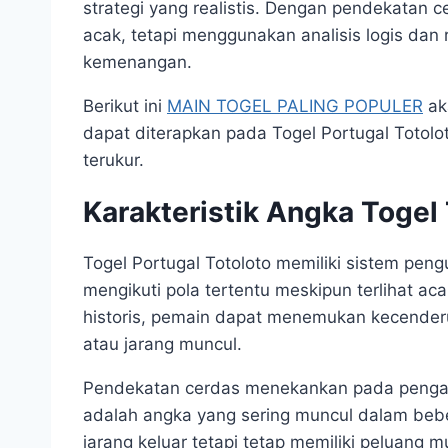
strategi yang realistis. Dengan pendekatan
acak, tetapi menggunakan analisis logis dan
kemenangan.
Berikut ini
MAIN TOGEL PALING POPULER
ak
dapat diterapkan pada Togel Portugal Totolot
terukur.
Karakteristik Angka Togel 
Togel Portugal Totoloto memiliki sistem peng
mengikuti pola tertentu meskipun terlihat a
historis, pemain dapat menemukan kecenderu
atau jarang muncul.
Pendekatan cerdas menekankan pada pengama
adalah angka yang sering muncul dalam bebe
jarang keluar tetapi tetap memiliki peluang 