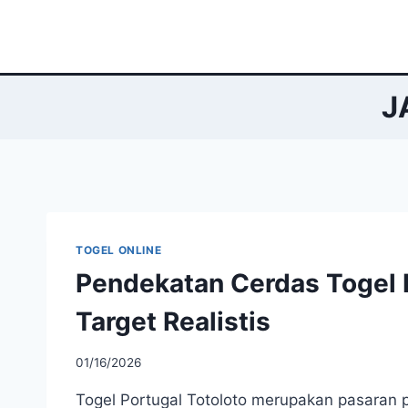
Skip
to
content
J
TOGEL ONLINE
Pendekatan Cerdas Togel P
Target Realistis
01/16/2026
Togel Portugal Totoloto merupakan pasaran 