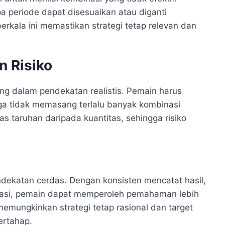
 periode dapat disesuaikan atau diganti
erkala ini memastikan strategi tetap relevan dan
 Risiko
g dalam pendekatan realistis. Pemain harus
ga tidak memasang terlalu banyak kombinasi
as taruhan daripada kuantitas, sehingga risiko
ndekatan cerdas. Dengan konsisten mencatat hasil,
asi, pemain dapat memperoleh pemahaman lebih
memungkinkan strategi tetap rasional dan target
ertahap.