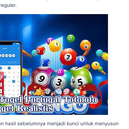
eguler.
an hasil sebelumnya menjadi kunci untuk menyusun