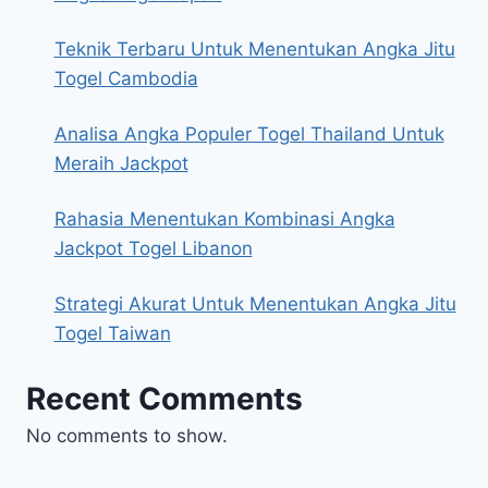
Teknik Terbaru Untuk Menentukan Angka Jitu
Togel Cambodia
Analisa Angka Populer Togel Thailand Untuk
Meraih Jackpot
Rahasia Menentukan Kombinasi Angka
Jackpot Togel Libanon
Strategi Akurat Untuk Menentukan Angka Jitu
Togel Taiwan
Recent Comments
No comments to show.