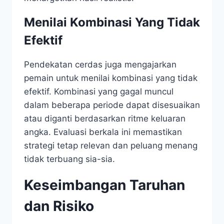
Menilai Kombinasi Yang Tidak
Efektif
Pendekatan cerdas juga mengajarkan
pemain untuk menilai kombinasi yang tidak
efektif. Kombinasi yang gagal muncul
dalam beberapa periode dapat disesuaikan
atau diganti berdasarkan ritme keluaran
angka. Evaluasi berkala ini memastikan
strategi tetap relevan dan peluang menang
tidak terbuang sia-sia.
Keseimbangan Taruhan
dan Risiko