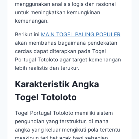
menggunakan analisis logis dan rasional
untuk meningkatkan kemungkinan
kemenangan.
Berikut ini
MAIN TOGEL PALING POPULER
akan membahas bagaimana pendekatan
cerdas dapat diterapkan pada Togel
Portugal Totoloto agar target kemenangan
lebih realistis dan terukur.
Karakteristik Angka
Togel Totoloto
Togel Portugal Totoloto memiliki sistem
pengundian yang terstruktur, di mana
angka yang keluar mengikuti pola tertentu
meskipun terlihat acak bagi sebagian