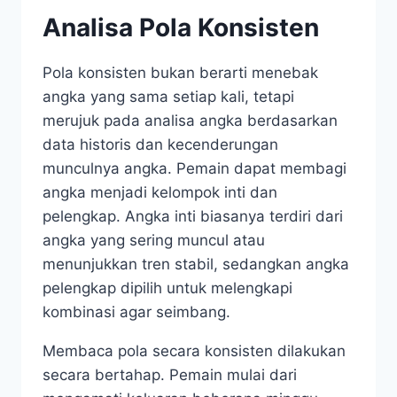
Analisa Pola Konsisten
Pola konsisten bukan berarti menebak
angka yang sama setiap kali, tetapi
merujuk pada analisa angka berdasarkan
data historis dan kecenderungan
munculnya angka. Pemain dapat membagi
angka menjadi kelompok inti dan
pelengkap. Angka inti biasanya terdiri dari
angka yang sering muncul atau
menunjukkan tren stabil, sedangkan angka
pelengkap dipilih untuk melengkapi
kombinasi agar seimbang.
Membaca pola secara konsisten dilakukan
secara bertahap. Pemain mulai dari