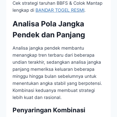
Cek strategi taruhan BBFS & Colok Mantap
lengkap di
BANDAR TOGEL RESMI
.
Analisa Pola Jangka
Pendek dan Panjang
Analisa jangka pendek membantu
menangkap tren terbaru dari beberapa
undian terakhir, sedangkan analisa jangka
panjang memeriksa keluaran beberapa
minggu hingga bulan sebelumnya untuk
menentukan angka stabil yang berpotensi.
Kombinasi keduanya membuat strategi
lebih kuat dan rasional.
Penyaringan Kombinasi