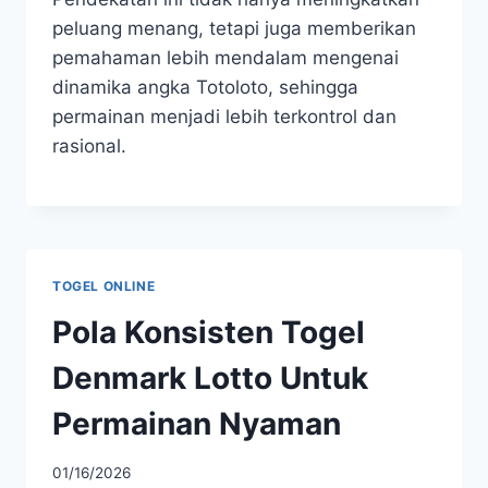
peluang menang, tetapi juga memberikan
pemahaman lebih mendalam mengenai
dinamika angka Totoloto, sehingga
permainan menjadi lebih terkontrol dan
rasional.
TOGEL ONLINE
Pola Konsisten Togel
Denmark Lotto Untuk
Permainan Nyaman
01/16/2026