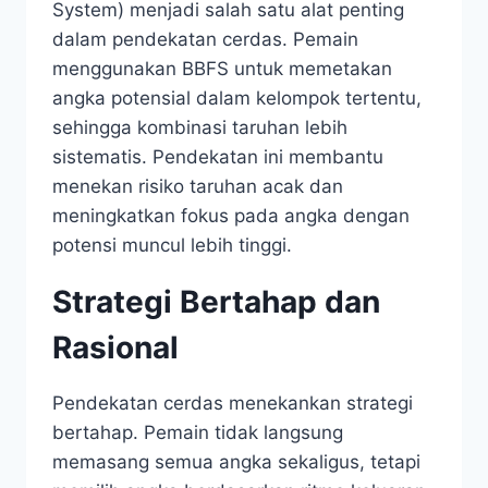
System) menjadi salah satu alat penting
dalam pendekatan cerdas. Pemain
menggunakan BBFS untuk memetakan
angka potensial dalam kelompok tertentu,
sehingga kombinasi taruhan lebih
sistematis. Pendekatan ini membantu
menekan risiko taruhan acak dan
meningkatkan fokus pada angka dengan
potensi muncul lebih tinggi.
Strategi Bertahap dan
Rasional
Pendekatan cerdas menekankan strategi
bertahap. Pemain tidak langsung
memasang semua angka sekaligus, tetapi