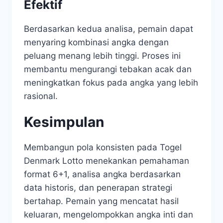
Efektif
Berdasarkan kedua analisa, pemain dapat
menyaring kombinasi angka dengan
peluang menang lebih tinggi. Proses ini
membantu mengurangi tebakan acak dan
meningkatkan fokus pada angka yang lebih
rasional.
Kesimpulan
Membangun pola konsisten pada Togel
Denmark Lotto menekankan pemahaman
format 6+1, analisa angka berdasarkan
data historis, dan penerapan strategi
bertahap. Pemain yang mencatat hasil
keluaran, mengelompokkan angka inti dan