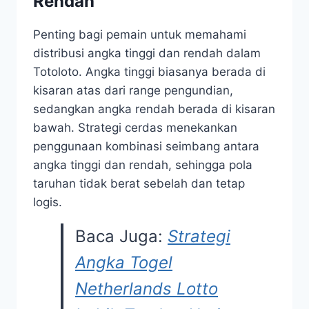
Rendah
Penting bagi pemain untuk memahami
distribusi angka tinggi dan rendah dalam
Totoloto. Angka tinggi biasanya berada di
kisaran atas dari range pengundian,
sedangkan angka rendah berada di kisaran
bawah. Strategi cerdas menekankan
penggunaan kombinasi seimbang antara
angka tinggi dan rendah, sehingga pola
taruhan tidak berat sebelah dan tetap
logis.
Baca Juga:
Strategi
Angka Togel
Netherlands Lotto