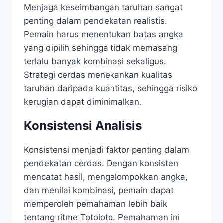
Menjaga keseimbangan taruhan sangat
penting dalam pendekatan realistis.
Pemain harus menentukan batas angka
yang dipilih sehingga tidak memasang
terlalu banyak kombinasi sekaligus.
Strategi cerdas menekankan kualitas
taruhan daripada kuantitas, sehingga risiko
kerugian dapat diminimalkan.
Konsistensi Analisis
Konsistensi menjadi faktor penting dalam
pendekatan cerdas. Dengan konsisten
mencatat hasil, mengelompokkan angka,
dan menilai kombinasi, pemain dapat
memperoleh pemahaman lebih baik
tentang ritme Totoloto. Pemahaman ini