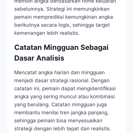
memilih angka berdasarkan ritme keluaran
sebelumnya. Strategi ini memungkinkan
pemain memprediksi kemungkinan angka
berikutnya secara logis, sehingga target
kemenangan lebih realistis.
Catatan Mingguan Sebagai
Dasar Analisis
Mencatat angka harian dan mingguan
menjadi dasar strategi rasional. Dengan
catatan ini, pemain dapat mengidentifikasi
angka yang sering muncul atau kombinasi
yang berulang. Catatan mingguan juga
membantu menilai tren jangka panjang,
sehingga pemain bisa menyesuaikan
strategi dengan lebih tepat dan realistis.