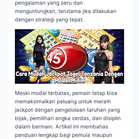
pengalaman yang seru dan
menguntungkan, terutama jika dilakukan
dengan strategi yang tepat.
Meski modal terbatas, pemain tetap bisa
memaksimalkan peluang untuk meraih
jackpot dengan pengelolaan taruhan yang
bijak, pemilihan angka cerdas, dan disiplin
dalam bermain. Artikel ini membahas
panduan lengkap bagi pemula maupun