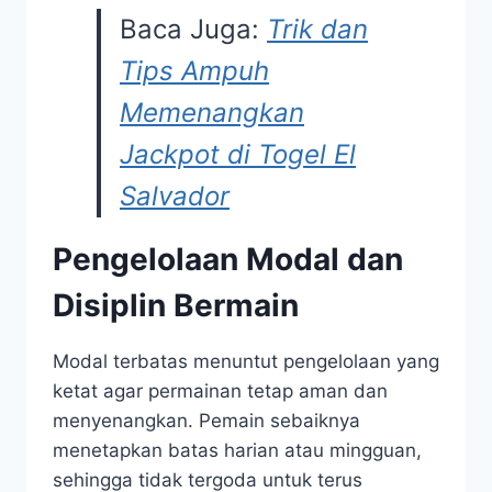
Baca Juga:
Trik dan
Tips Ampuh
Memenangkan
Jackpot di Togel El
Salvador
Pengelolaan Modal dan
Disiplin Bermain
Modal terbatas menuntut pengelolaan yang
ketat agar permainan tetap aman dan
menyenangkan. Pemain sebaiknya
menetapkan batas harian atau mingguan,
sehingga tidak tergoda untuk terus