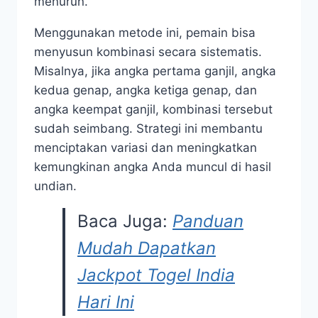
menurun.
Menggunakan metode ini, pemain bisa
menyusun kombinasi secara sistematis.
Misalnya, jika angka pertama ganjil, angka
kedua genap, angka ketiga genap, dan
angka keempat ganjil, kombinasi tersebut
sudah seimbang. Strategi ini membantu
menciptakan variasi dan meningkatkan
kemungkinan angka Anda muncul di hasil
undian.
Baca Juga:
Panduan
Mudah Dapatkan
Jackpot Togel India
Hari Ini