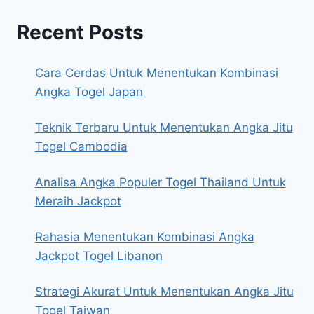
Recent Posts
Cara Cerdas Untuk Menentukan Kombinasi
Angka Togel Japan
Teknik Terbaru Untuk Menentukan Angka Jitu
Togel Cambodia
Analisa Angka Populer Togel Thailand Untuk
Meraih Jackpot
Rahasia Menentukan Kombinasi Angka
Jackpot Togel Libanon
Strategi Akurat Untuk Menentukan Angka Jitu
Togel Taiwan