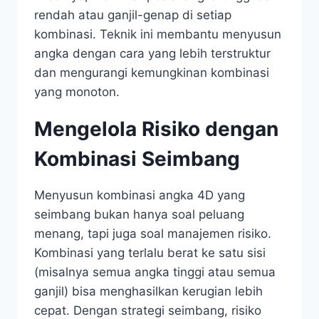
rendah atau ganjil-genap di setiap
kombinasi. Teknik ini membantu menyusun
angka dengan cara yang lebih terstruktur
dan mengurangi kemungkinan kombinasi
yang monoton.
Mengelola Risiko dengan
Kombinasi Seimbang
Menyusun kombinasi angka 4D yang
seimbang bukan hanya soal peluang
menang, tapi juga soal manajemen risiko.
Kombinasi yang terlalu berat ke satu sisi
(misalnya semua angka tinggi atau semua
ganjil) bisa menghasilkan kerugian lebih
cepat. Dengan strategi seimbang, risiko