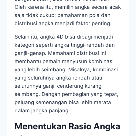
Oleh karena itu, memilih angka secara acak
saja tidak cukup; pemahaman pola dan
distribusi angka menjadi faktor penting.
Selain itu, angka 4D bisa dibagi menjadi
kategori seperti angka tinggi-rendah dan
ganjil-genap. Memahami distribusi ini
membantu pemain menyusun kombinasi
yang lebih seimbang. Misalnya, kombinasi
yang seluruhnya angka rendah atau
seluruhnya ganjil cenderung kurang
seimbang. Dengan pembagian yang tepat,
peluang kemenangan bisa lebih merata
dalam jangka panjang.
Menentukan Rasio Angka