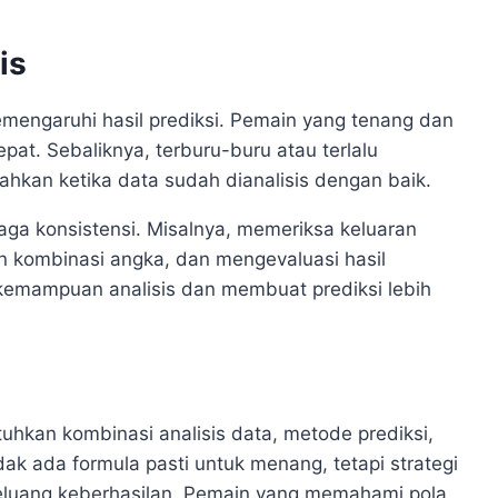
is
memengaruhi hasil prediksi. Pemain yang tenang dan
at. Sebaliknya, terburu-buru atau terlalu
hkan ketika data sudah dianalisis dengan baik.
ga konsistensi. Misalnya, memeriksa keluaran
 kombinasi angka, dan mengevaluasi hasil
 kemampuan analisis dan membuat prediksi lebih
tuhkan kombinasi analisis data, metode prediksi,
ak ada formula pasti untuk menang, tetapi strategi
peluang keberhasilan. Pemain yang memahami pola,