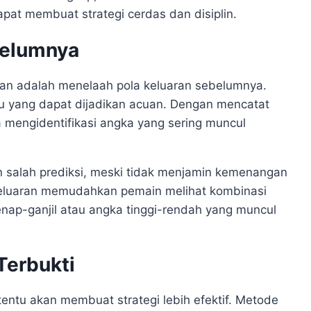
apat membuat strategi cerdas dan disiplin.
belumnya
tan adalah menelaah pola keluaran sebelumnya.
tu yang dapat dijadikan acuan. Dengan mencatat
sa mengidentifikasi angka yang sering muncul
 salah prediksi, meski tidak menjamin kemenangan
l keluaran memudahkan pemain melihat kombinasi
nap-ganjil atau angka tinggi-rendah yang muncul
Terbukti
tentu akan membuat strategi lebih efektif. Metode