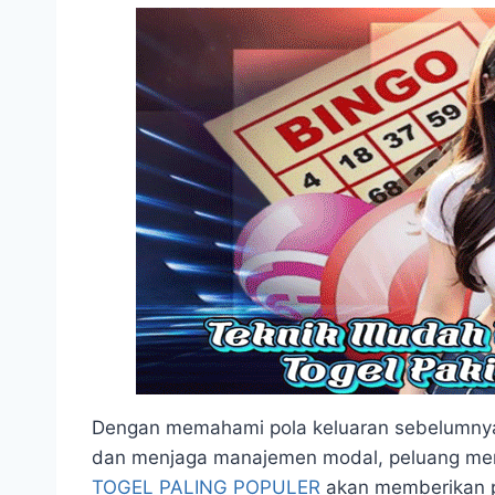
Dengan memahami pola keluaran sebelumnya,
dan menjaga manajemen modal, peluang menan
TOGEL PALING POPULER
akan memberikan pan