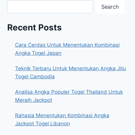
Search
Recent Posts
Cara Cerdas Untuk Menentukan Kombinasi
Angka Togel Japan
Teknik Terbaru Untuk Menentukan Angka Jitu
Togel Cambodia
Analisa Angka Populer Togel Thailand Untuk
Meraih Jackpot
Rahasia Menentukan Kombinasi Angka
Jackpot Togel Libanon