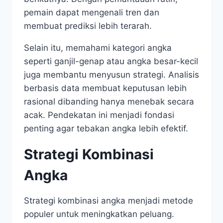
pemain dapat mengenali tren dan
membuat prediksi lebih terarah.
Selain itu, memahami kategori angka
seperti ganjil-genap atau angka besar-kecil
juga membantu menyusun strategi. Analisis
berbasis data membuat keputusan lebih
rasional dibanding hanya menebak secara
acak. Pendekatan ini menjadi fondasi
penting agar tebakan angka lebih efektif.
Strategi Kombinasi
Angka
Strategi kombinasi angka menjadi metode
populer untuk meningkatkan peluang.