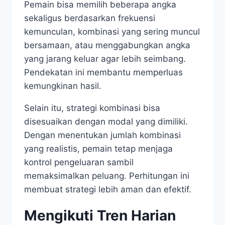
Pemain bisa memilih beberapa angka
sekaligus berdasarkan frekuensi
kemunculan, kombinasi yang sering muncul
bersamaan, atau menggabungkan angka
yang jarang keluar agar lebih seimbang.
Pendekatan ini membantu memperluas
kemungkinan hasil.
Selain itu, strategi kombinasi bisa
disesuaikan dengan modal yang dimiliki.
Dengan menentukan jumlah kombinasi
yang realistis, pemain tetap menjaga
kontrol pengeluaran sambil
memaksimalkan peluang. Perhitungan ini
membuat strategi lebih aman dan efektif.
Mengikuti Tren Harian