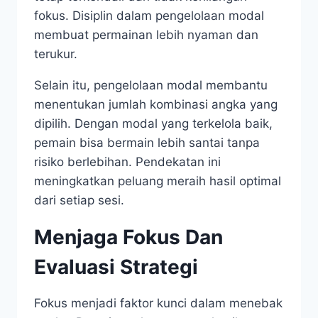
fokus. Disiplin dalam pengelolaan modal
membuat permainan lebih nyaman dan
terukur.
Selain itu, pengelolaan modal membantu
menentukan jumlah kombinasi angka yang
dipilih. Dengan modal yang terkelola baik,
pemain bisa bermain lebih santai tanpa
risiko berlebihan. Pendekatan ini
meningkatkan peluang meraih hasil optimal
dari setiap sesi.
Menjaga Fokus Dan
Evaluasi Strategi
Fokus menjadi faktor kunci dalam menebak