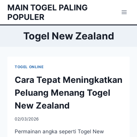
Skip
MAIN TOGEL PALING
to
POPULER
content
Togel New Zealand
TOGEL ONLINE
Cara Tepat Meningkatkan
Peluang Menang Togel
New Zealand
02/03/2026
Permainan angka seperti Togel New