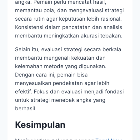
angka. Pemain perlu mencatat hasil,
memantau pola, dan mengevaluasi strategi
secara rutin agar keputusan lebih rasional.
Konsistensi dalam pencatatan dan analisis
membantu meningkatkan akurasi tebakan.
Selain itu, evaluasi strategi secara berkala
membantu mengenali kekuatan dan
kelemahan metode yang digunakan.
Dengan cara ini, pemain bisa
menyesuaikan pendekatan agar lebih
efektif. Fokus dan evaluasi menjadi fondasi
untuk strategi menebak angka yang
berhasil.
Kesimpulan