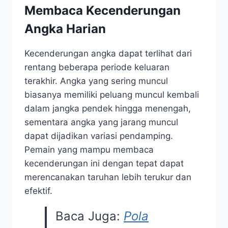
Membaca Kecenderungan
Angka Harian
Kecenderungan angka dapat terlihat dari
rentang beberapa periode keluaran
terakhir. Angka yang sering muncul
biasanya memiliki peluang muncul kembali
dalam jangka pendek hingga menengah,
sementara angka yang jarang muncul
dapat dijadikan variasi pendamping.
Pemain yang mampu membaca
kecenderungan ini dengan tepat dapat
merencanakan taruhan lebih terukur dan
efektif.
Baca Juga:
Pola