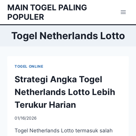
Skip
MAIN TOGEL PALING
to
POPULER
content
Togel Netherlands Lotto
TOGEL ONLINE
Strategi Angka Togel
Netherlands Lotto Lebih
Terukur Harian
01/16/2026
Togel Netherlands Lotto termasuk salah