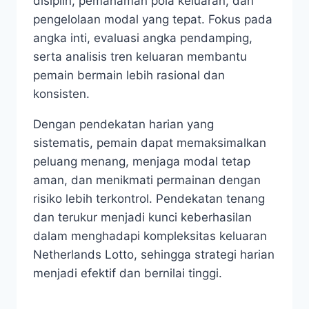
disiplin, pemahaman pola keluaran, dan
pengelolaan modal yang tepat. Fokus pada
angka inti, evaluasi angka pendamping,
serta analisis tren keluaran membantu
pemain bermain lebih rasional dan
konsisten.
Dengan pendekatan harian yang
sistematis, pemain dapat memaksimalkan
peluang menang, menjaga modal tetap
aman, dan menikmati permainan dengan
risiko lebih terkontrol. Pendekatan tenang
dan terukur menjadi kunci keberhasilan
dalam menghadapi kompleksitas keluaran
Netherlands Lotto, sehingga strategi harian
menjadi efektif dan bernilai tinggi.