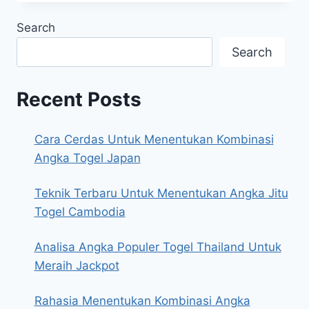
Search
Search
Recent Posts
Cara Cerdas Untuk Menentukan Kombinasi
Angka Togel Japan
Teknik Terbaru Untuk Menentukan Angka Jitu
Togel Cambodia
Analisa Angka Populer Togel Thailand Untuk
Meraih Jackpot
Rahasia Menentukan Kombinasi Angka