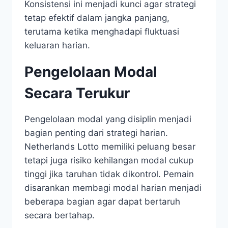
Konsistensi ini menjadi kunci agar strategi
tetap efektif dalam jangka panjang,
terutama ketika menghadapi fluktuasi
keluaran harian.
Pengelolaan Modal
Secara Terukur
Pengelolaan modal yang disiplin menjadi
bagian penting dari strategi harian.
Netherlands Lotto memiliki peluang besar
tetapi juga risiko kehilangan modal cukup
tinggi jika taruhan tidak dikontrol. Pemain
disarankan membagi modal harian menjadi
beberapa bagian agar dapat bertaruh
secara bertahap.