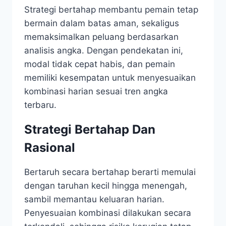
Strategi bertahap membantu pemain tetap
bermain dalam batas aman, sekaligus
memaksimalkan peluang berdasarkan
analisis angka. Dengan pendekatan ini,
modal tidak cepat habis, dan pemain
memiliki kesempatan untuk menyesuaikan
kombinasi harian sesuai tren angka
terbaru.
Strategi Bertahap Dan
Rasional
Bertaruh secara bertahap berarti memulai
dengan taruhan kecil hingga menengah,
sambil memantau keluaran harian.
Penyesuaian kombinasi dilakukan secara