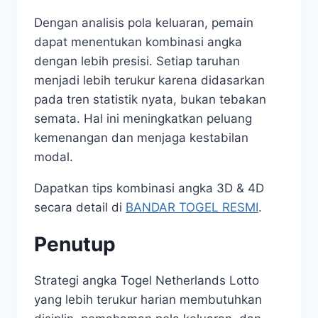
Dengan analisis pola keluaran, pemain
dapat menentukan kombinasi angka
dengan lebih presisi. Setiap taruhan
menjadi lebih terukur karena didasarkan
pada tren statistik nyata, bukan tebakan
semata. Hal ini meningkatkan peluang
kemenangan dan menjaga kestabilan
modal.
Dapatkan tips kombinasi angka 3D & 4D
secara detail di
BANDAR TOGEL RESMI
.
Penutup
Strategi angka Togel Netherlands Lotto
yang lebih terukur harian membutuhkan