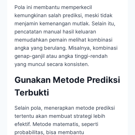
Pola ini membantu memperkecil
kemungkinan salah prediksi, meski tidak
menjamin kemenangan mutlak. Selain itu,
pencatatan manual hasil keluaran
memudahkan pemain melihat kombinasi
angka yang berulang. Misalnya, kombinasi
genap-ganjil atau angka tinggi-rendah
yang muncul secara konsisten.
Gunakan Metode Prediksi
Terbukti
Selain pola, menerapkan metode prediksi
tertentu akan membuat strategi lebih
efektif. Metode matematis, seperti
probabilitas, bisa membantu