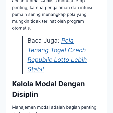
acuan utama. Analisis manual tetap
penting, karena pengalaman dan intuisi
pemain sering menangkap pola yang
mungkin tidak terlihat oleh program
otomatis.
Baca Juga:
Pola
Tenang Togel Czech
Republic Lotto Lebih
Stabil
Kelola Modal Dengan
Disiplin
Manajemen modal adalah bagian penting