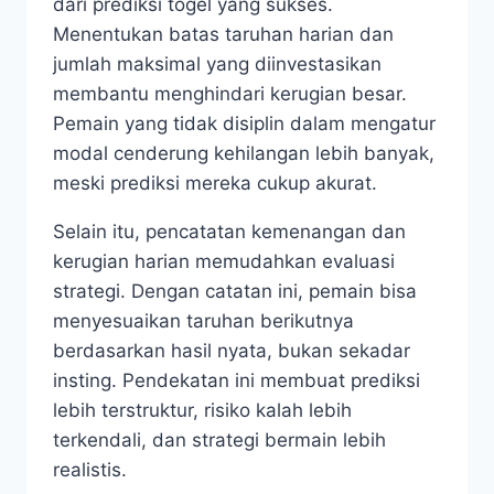
dari prediksi togel yang sukses.
Menentukan batas taruhan harian dan
jumlah maksimal yang diinvestasikan
membantu menghindari kerugian besar.
Pemain yang tidak disiplin dalam mengatur
modal cenderung kehilangan lebih banyak,
meski prediksi mereka cukup akurat.
Selain itu, pencatatan kemenangan dan
kerugian harian memudahkan evaluasi
strategi. Dengan catatan ini, pemain bisa
menyesuaikan taruhan berikutnya
berdasarkan hasil nyata, bukan sekadar
insting. Pendekatan ini membuat prediksi
lebih terstruktur, risiko kalah lebih
terkendali, dan strategi bermain lebih
realistis.