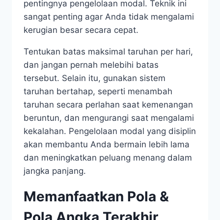
pentingnya pengelolaan modal. Teknik ini
sangat penting agar Anda tidak mengalami
kerugian besar secara cepat.
Tentukan batas maksimal taruhan per hari,
dan jangan pernah melebihi batas
tersebut. Selain itu, gunakan sistem
taruhan bertahap, seperti menambah
taruhan secara perlahan saat kemenangan
beruntun, dan mengurangi saat mengalami
kekalahan. Pengelolaan modal yang disiplin
akan membantu Anda bermain lebih lama
dan meningkatkan peluang menang dalam
jangka panjang.
Memanfaatkan Pola &
Pola Angka Terakhir