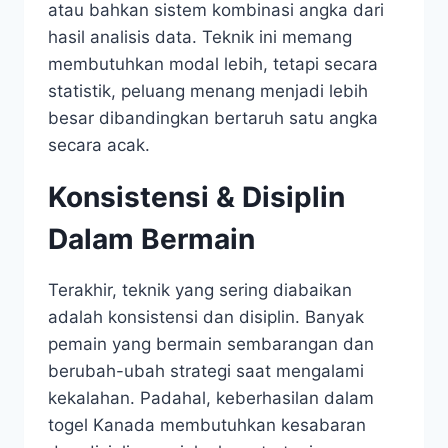
atau bahkan sistem kombinasi angka dari
hasil analisis data. Teknik ini memang
membutuhkan modal lebih, tetapi secara
statistik, peluang menang menjadi lebih
besar dibandingkan bertaruh satu angka
secara acak.
Konsistensi & Disiplin
Dalam Bermain
Terakhir, teknik yang sering diabaikan
adalah konsistensi dan disiplin. Banyak
pemain yang bermain sembarangan dan
berubah-ubah strategi saat mengalami
kekalahan. Padahal, keberhasilan dalam
togel Kanada membutuhkan kesabaran