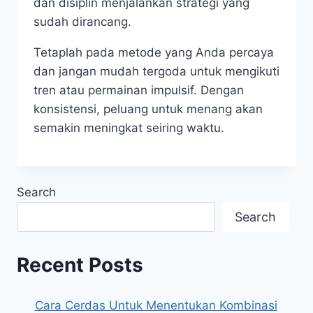
dan disiplin menjalankan strategi yang
sudah dirancang.
Tetaplah pada metode yang Anda percaya
dan jangan mudah tergoda untuk mengikuti
tren atau permainan impulsif. Dengan
konsistensi, peluang untuk menang akan
semakin meningkat seiring waktu.
Search
Search
Recent Posts
Cara Cerdas Untuk Menentukan Kombinasi