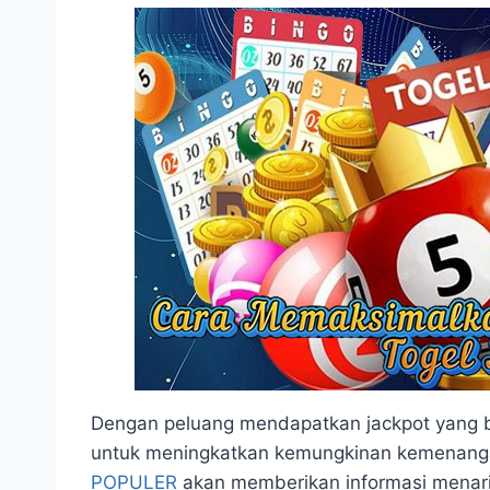
Dengan peluang mendapatkan jackpot yang b
untuk meningkatkan kemungkinan kemenang
POPULER
akan memberikan informasi menari