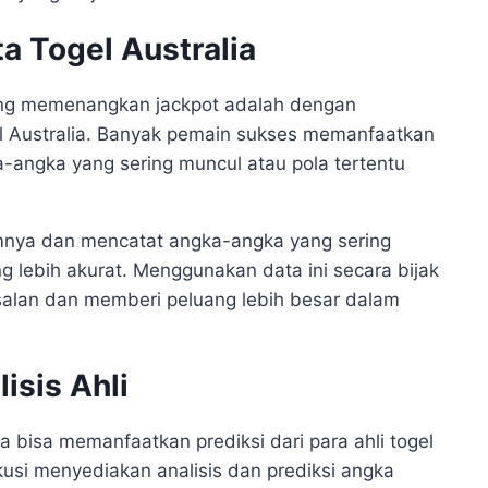
ta Togel Australia
ng memenangkan jackpot adalah dengan
l Australia. Banyak pemain sukses memanfaatkan
ka-angka yang sering muncul atau pola tertentu
mnya dan mencatat angka-angka yang sering
g lebih akurat. Menggunakan data ini secara bijak
alan dan memberi peluang lebih besar dalam
isis Ahli
a bisa memanfaatkan prediksi dari para ahli togel
kusi menyediakan analisis dan prediksi angka