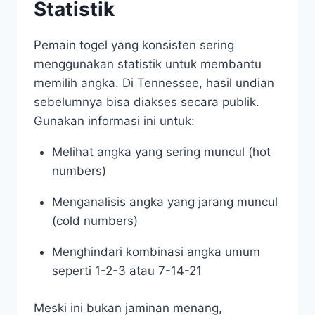
Statistik
Pemain togel yang konsisten sering
menggunakan statistik untuk membantu
memilih angka. Di Tennessee, hasil undian
sebelumnya bisa diakses secara publik.
Gunakan informasi ini untuk:
Melihat angka yang sering muncul (hot
numbers)
Menganalisis angka yang jarang muncul
(cold numbers)
Menghindari kombinasi angka umum
seperti 1-2-3 atau 7-14-21
Meski ini bukan jaminan menang,