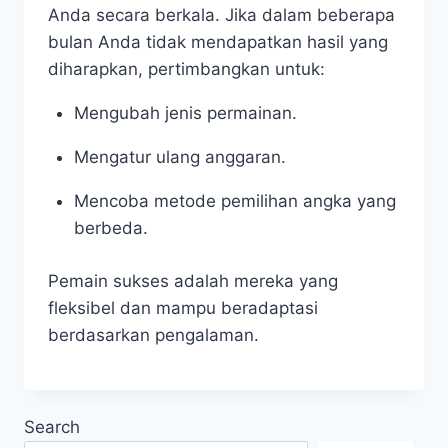
Anda secara berkala. Jika dalam beberapa
bulan Anda tidak mendapatkan hasil yang
diharapkan, pertimbangkan untuk:
Mengubah jenis permainan.
Mengatur ulang anggaran.
Mencoba metode pemilihan angka yang
berbeda.
Pemain sukses adalah mereka yang
fleksibel dan mampu beradaptasi
berdasarkan pengalaman.
Search