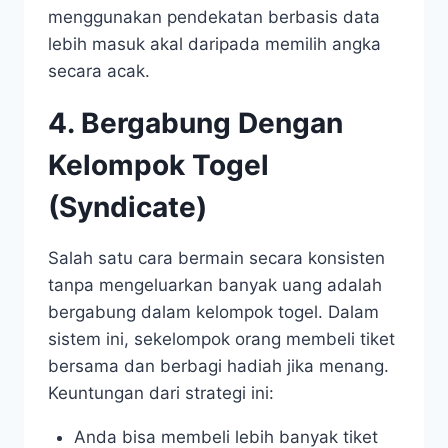
menggunakan pendekatan berbasis data
lebih masuk akal daripada memilih angka
secara acak.
4. Bergabung Dengan
Kelompok Togel
(Syndicate)
Salah satu cara bermain secara konsisten
tanpa mengeluarkan banyak uang adalah
bergabung dalam kelompok togel. Dalam
sistem ini, sekelompok orang membeli tiket
bersama dan berbagi hadiah jika menang.
Keuntungan dari strategi ini:
Anda bisa membeli lebih banyak tiket