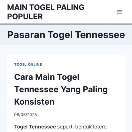
Skip
MAIN TOGEL PALING
to
POPULER
content
Pasaran Togel Tennessee
TOGEL ONLINE
Cara Main Togel
Tennessee Yang Paling
Konsisten
08/06/2025
Togel Tennessee
seperti bentuk lotere