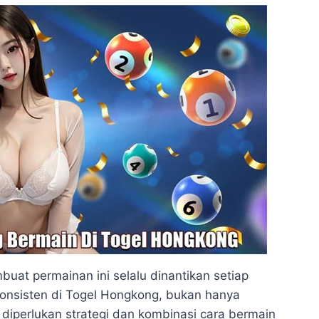
at permainan ini selalu dinantikan setiap
onsisten di Togel Hongkong, bukan hanya
diperlukan strategi dan kombinasi cara bermain