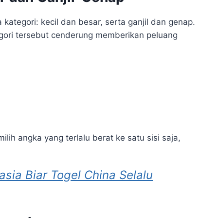
kategori: kecil dan besar, serta ganjil dan genap.
gori tersebut cenderung memberikan peluang
ih angka yang terlalu berat ke satu sisi saja,
sia Biar Togel China Selalu