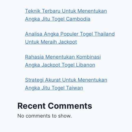
Teknik Terbaru Untuk Menentukan
Angka Jitu Togel Cambodia
Analisa Angka Populer Togel Thailand
Untuk Meraih Jackpot
Rahasia Menentukan Kombinasi
Angka Jackpot Togel Libanon
Strategi Akurat Untuk Menentukan
Angka Jitu Togel Taiwan
Recent Comments
No comments to show.