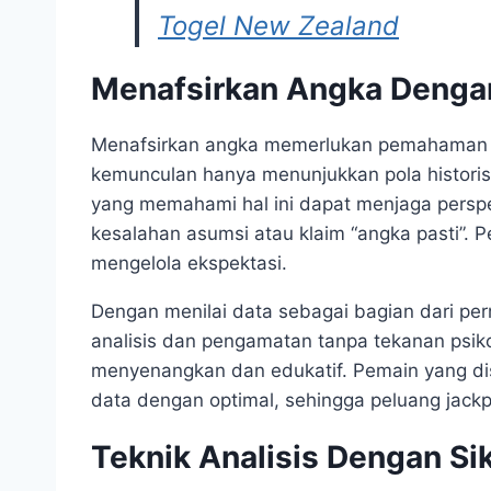
Togel New Zealand
Menafsirkan Angka Denga
Menafsirkan angka memerlukan pemahaman sta
kemunculan hanya menunjukkan pola historis,
yang memahami hal ini dapat menjaga perspekt
kesalahan asumsi atau klaim “angka pasti”.
mengelola ekspektasi.
Dengan menilai data sebagai bagian dari pe
analisis dan pengamatan tanpa tekanan psik
menyenangkan dan edukatif. Pemain yang dis
data dengan optimal, sehingga peluang jackp
Teknik Analisis Dengan Si