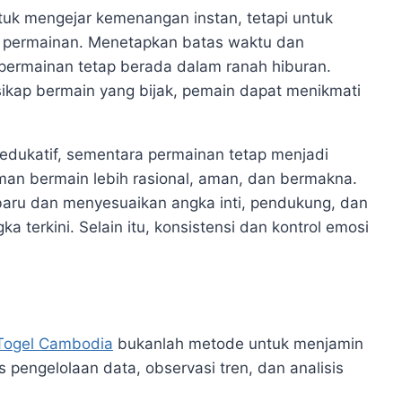
tuk mengejar kemenangan instan, tetapi untuk
 permainan. Menetapkan batas waktu dan
permainan tetap berada dalam ranah hiburan.
sikap bermain yang bijak, pemain dapat menikmati
an edukatif, sementara permainan tetap menjadi
man bermain lebih rasional, aman, dan bermakna.
rbaru dan menyesuaikan angka inti, pendukung, dan
 terkini. Selain itu, konsistensi dan kontrol emosi
Togel Cambodia
bukanlah metode untuk menjamin
pengelolaan data, observasi tren, dan analisis