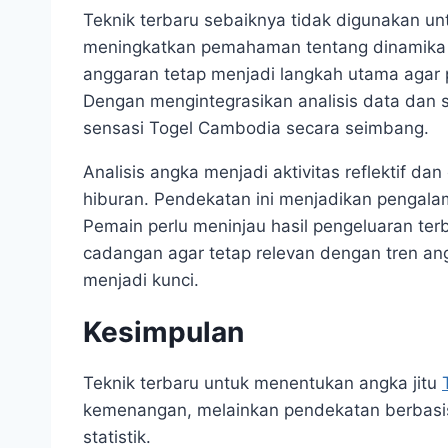
Teknik terbaru sebaiknya tidak digunakan un
meningkatkan pemahaman tentang dinamika
anggaran tetap menjadi langkah utama agar 
Dengan mengintegrasikan analisis data dan 
sensasi Togel Cambodia secara seimbang.
Analisis angka menjadi aktivitas reflektif d
hiburan. Pendekatan ini menjadikan pengala
Pemain perlu meninjau hasil pengeluaran te
cadangan agar tetap relevan dengan tren angka
menjadi kunci.
Kesimpulan
Teknik terbaru untuk menentukan angka jitu
kemenangan, melainkan pendekatan berbasis 
statistik.