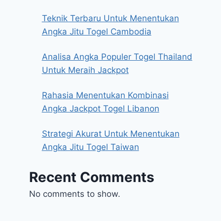
Teknik Terbaru Untuk Menentukan
Angka Jitu Togel Cambodia
Analisa Angka Populer Togel Thailand
Untuk Meraih Jackpot
Rahasia Menentukan Kombinasi
Angka Jackpot Togel Libanon
Strategi Akurat Untuk Menentukan
Angka Jitu Togel Taiwan
Recent Comments
No comments to show.