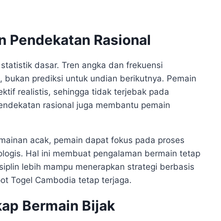
n Pendekatan Rasional
tistik dasar. Tren angka dan frekuensi
 bukan prediksi untuk undian berikutnya. Pemain
if realistis, sehingga tidak terjebak pada
 Pendekatan rasional juga membantu pemain
rmainan acak, pemain dapat fokus pada proses
ologis. Hal ini membuat pengalaman bermain tetap
iplin lebih mampu menerapkan strategi berbasis
ot Togel Cambodia tetap terjaga.
kap Bermain Bijak