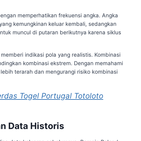
s dengan memperhatikan frekuensi angka. Angka
f yang kemungkinan keluar kembali, sedangkan
ntuk muncul di putaran berikutnya karena siklus
 memberi indikasi pola yang realistis. Kombinasi
andingkan kombinasi ekstrem. Dengan memahami
 lebih terarah dan mengurangi risiko kombinasi
rdas Togel Portugal Totoloto
n Data Historis