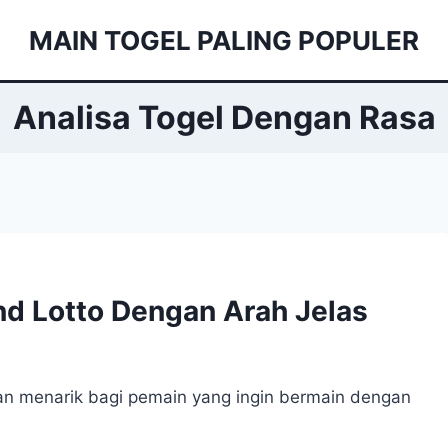
MAIN TOGEL PALING POPULER
Analisa Togel Dengan Rasa
nd Lotto Dengan Arah Jelas
ran menarik bagi pemain yang ingin bermain dengan